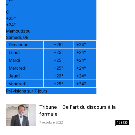
°
C
+
25°
+
24°
Mamoudzou
Samedi, 08
Dimanche
+
26°
+
24°
Lundi
+
25°
+
24°
Mardi
+
25°
+
24°
Mercredi
+
25°
+
24°
Jeudi
+
26°
+
24°
Vendredi
+
25°
+
24°
Prévisions sur 7 jours
Tribune – De l’art du discours à la
formule
7 octobre 2022
139125