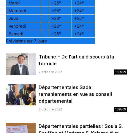
Mardi
+
25°
+
24°
Mercredi
+
25°
+
24°
Jeudi
+
26°
+
25°
Vendredi
+
26°
+
24°
Samedi
+
25°
+
24°
Prévisions sur 7 jours
Tribune – De l’art du discours à la
formule
7 octobre 2022
139509
Départementales Sada :
remaniements en vue au conseil
départemental
3 octobre 2022
139509
Départementales partielles : Soula S.
Souffou et Mariame S. Kalame élus