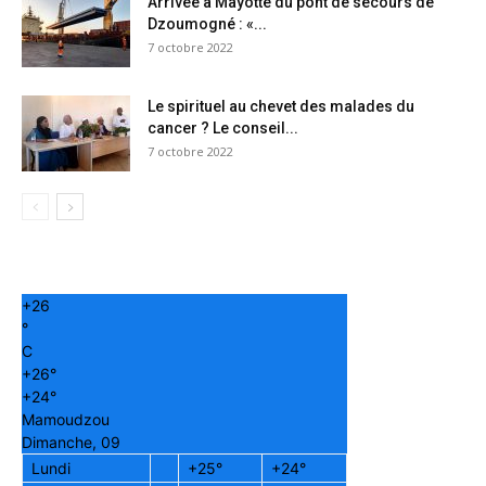
Arrivée à Mayotte du pont de secours de
Dzoumogné : «...
7 octobre 2022
Le spirituel au chevet des malades du
cancer ? Le conseil...
7 octobre 2022
+
26
°
C
+
26°
+
24°
Mamoudzou
Dimanche, 09
Lundi
+
25°
+
24°