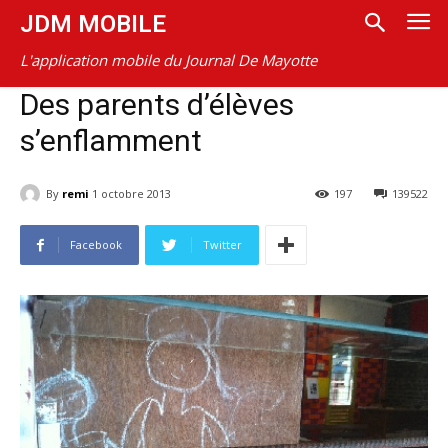
JDM MOBILE
L'application mobile du Journal De Mayotte
Des parents d’élèves
s’enflamment
By
remi
1 octobre 2013
197
139522
Facebook
Twitter