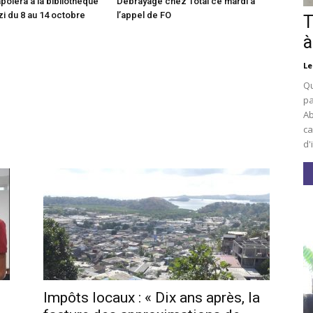
poiera à la bibliothèque
Débrayage chez Total ce mardi à
 du 8 au 14 octobre
l’appel de FO
T
à
Le
Qu
pa
Ab
ca
d'
Impôts locaux : « Dix ans après, la