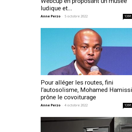
Webcup en proposant un musée
ludique et...
Anne Perzo
-
5 octobre 2022
1391
Pour alléger les routes, fini
l’autosolisme, Mohamed Hamiss
prône le covoiturage
Anne Perzo
-
4 octobre 2022
1391