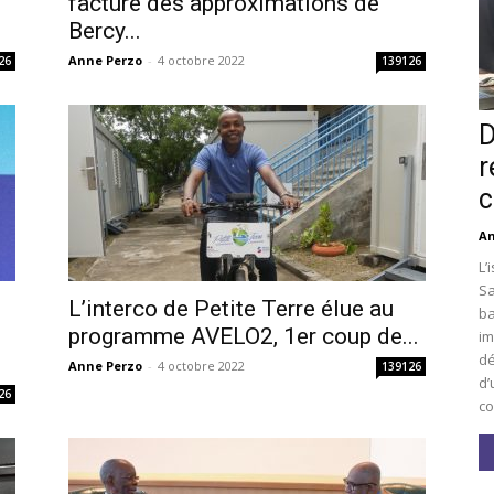
facture des approximations de
Bercy...
Anne Perzo
-
4 octobre 2022
26
139126
D
r
c
An
L’
Sa
L’interco de Petite Terre élue au
ba
i
programme AVELO2, 1er coup de...
im
dé
Anne Perzo
-
4 octobre 2022
139126
d’
26
co