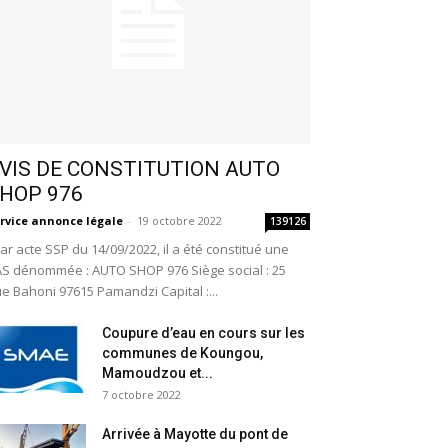
VIS DE CONSTITUTION AUTO
HOP 976
rvice annonce légale
-
19 octobre 2022
139126
r acte SSP du 14/09/2022, il a été constitué une
S dénommée : AUTO SHOP 976 Siège social : 25
e Bahoni 97615 Pamandzi Capital :...
Coupure d’eau en cours sur les
communes de Koungou,
Mamoudzou et...
7 octobre 2022
Arrivée à Mayotte du pont de