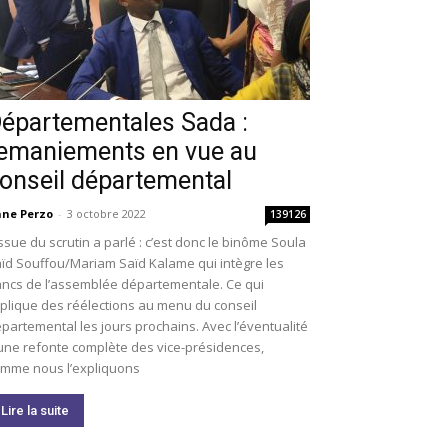
épartementales Sada :
emaniements en vue au
onseil départemental
ne Perzo
-
3 octobre 2022
139126
issue du scrutin a parlé : c’est donc le binôme Soula
ïd Souffou/Mariam Saïd Kalame qui intègre les
ncs de l’assemblée départementale. Ce qui
plique des réélections au menu du conseil
partemental les jours prochains. Avec l’éventualité
une refonte complète des vice-présidences,
mme nous l’expliquons
Lire la suite