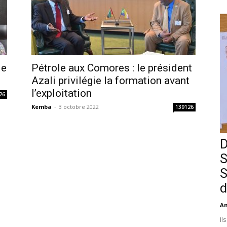
le
Pétrole aux Comores : le président
Azali privilégie la formation avant
l’exploitation
26
Kemba
-
3 octobre 2022
139126
D
S
S
d
An
Il