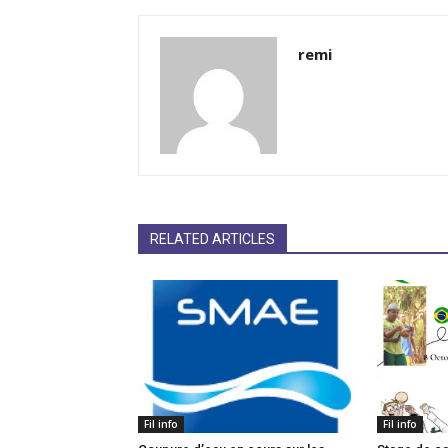
remi
RELATED ARTICLES
Fil info
Fil info