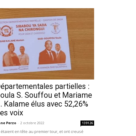
épartementales partielles :
oula S. Souffou et Mariame
. Kalame élus avec 52,26%
es voix
ne Perzo
-
2 octobre 2022
139126
s étaient en tête au premier tour, et ont creusé