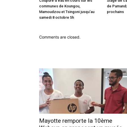
Coupure d’eau en cours sur les
Stage de ca
communes de Koungou,
de Pamandzi
Mamoudzou et Tsingoni jusqu’au
prochains
samedi 8 octobre 5h
Comments are closed.
Mayotte remporte la 10ème