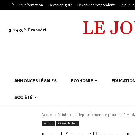
J’ai une information
Devenir pigiste
Devenir correspondant
Je publi
LE J
24.3
C
Dzaoudzi
ANNONCES LÉGALES
ECONOMIE
EDUCATIO
SOCIÉTÉ
Accueil
Fil info
Le dépouillement se poursuit à Mad
Fil info
Océan Indien