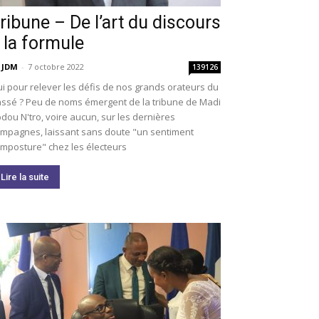
ribune – De l’art du discours
 la formule
 JDM
-
7 octobre 2022
139126
i pour relever les défis de nos grands orateurs du
ssé ? Peu de noms émergent de la tribune de Madi
dou N'tro, voire aucun, sur les dernières
mpagnes, laissant sans doute "un sentiment
imposture" chez les électeurs
Lire la suite