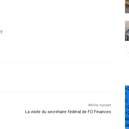
ny
+
°
C
Article suivant
+
La visite du secrétaire fédéral de FO Finances
+
M
Je