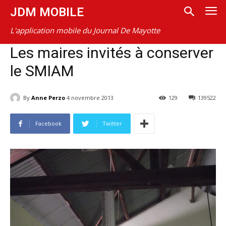
JDM MOBILE
L'application mobile du Journal De Mayotte
Les maires invités à conserver
le SMIAM
By
Anne Perzo
4 novembre 2013
129
139522
Facebook
Twitter