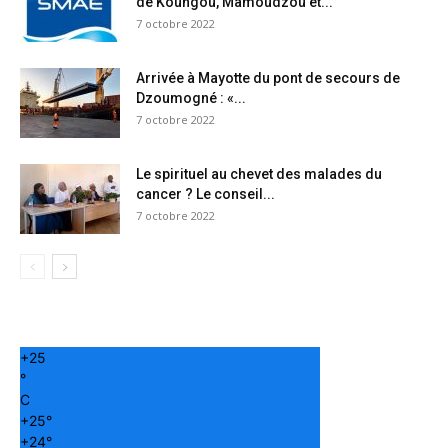
de Koungou, Mamoudzou et...
7 octobre 2022
Arrivée à Mayotte du pont de secours de
Dzoumogné : «...
7 octobre 2022
Le spirituel au chevet des malades du
cancer ? Le conseil...
7 octobre 2022
+
25
°
C
+
25°
+
24°