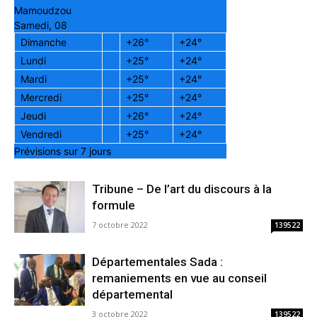
Mamoudzou
Samedi, 08
Dimanche
+
26°
+
24°
Lundi
+
25°
+
24°
Mardi
+
25°
+
24°
Mercredi
+
25°
+
24°
Jeudi
+
26°
+
24°
Vendredi
+
25°
+
24°
Prévisions sur 7 jours
Tribune – De l’art du discours à la
formule
7 octobre 2022
139522
Départementales Sada :
remaniements en vue au conseil
départemental
3 octobre 2022
139522