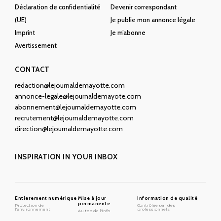
Déclaration de confidentialité
Devenir correspondant
(UE)
Je publie mon annonce légale
Imprint
Je m’abonne
Avertissement
CONTACT
redaction@lejournaldemayotte.com
annonce-legale@lejournaldemayote.com
abonnement@lejournaldemayotte.com
recrutement@lejournaldemayotte.com
direction@lejournaldemayotte.com
INSPIRATION IN YOUR INBOX
Entierement numérique
Mise à jour
Information de qualité
permanente
Protection de
Contrôlée par des
l'environnement
professionnels
Au top de l'info