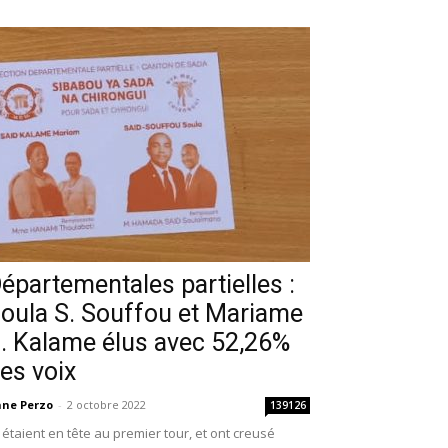
épartementales partielles :
oula S. Souffou et Mariame
. Kalame élus avec 52,26%
es voix
ne Perzo
-
2 octobre 2022
139126
s étaient en tête au premier tour, et ont creusé