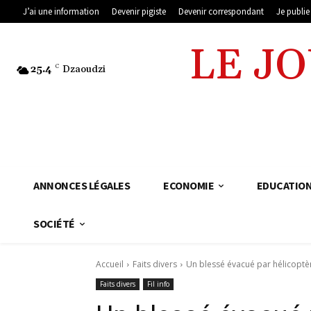
J’ai une information
Devenir pigiste
Devenir correspondant
Je publi
LE J
25.4
C
Dzaoudzi
ANNONCES LÉGALES
ECONOMIE
EDUCATIO
SOCIÉTÉ
Accueil
Faits divers
Un blessé évacué par hélicoptè
Faits divers
Fil info