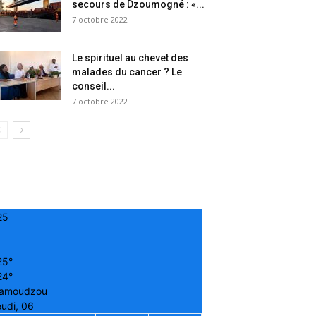
secours de Dzoumogné : «...
7 octobre 2022
Le spirituel au chevet des
malades du cancer ? Le
conseil...
7 octobre 2022
25
25°
24°
amoudzou
udi, 06