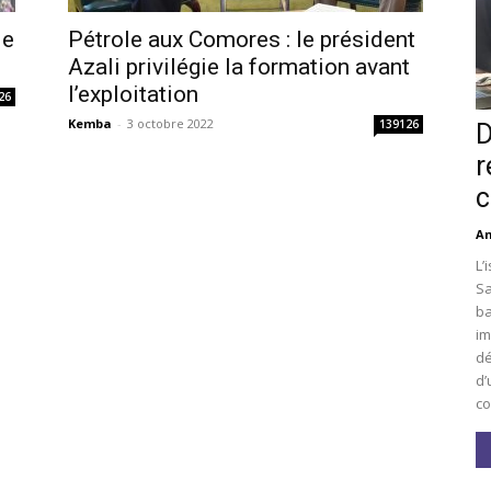
le
Pétrole aux Comores : le président
Azali privilégie la formation avant
l’exploitation
26
Kemba
-
3 octobre 2022
139126
D
r
c
An
L’
Sa
ba
im
dé
d’
co