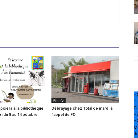
+
Fil info
°
C
poiera à la bibliothèque
Débrayage chez Total ce mardi à
+
 du 8 au 14 octobre
l’appel de FO
+
M
Je