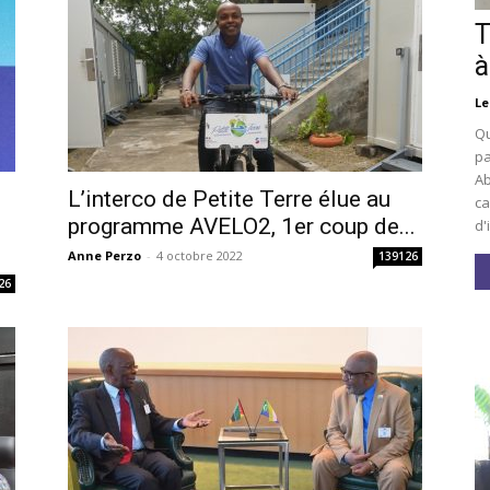
T
à
Le
Qu
pa
Ab
L’interco de Petite Terre élue au
ca
i
programme AVELO2, 1er coup de...
d'
Anne Perzo
-
4 octobre 2022
139126
26