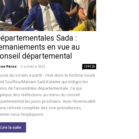
épartementales Sada :
emaniements en vue au
onseil départemental
ne Perzo
-
3 octobre 2022
139126
issue du scrutin a parlé : c’est donc le binôme Soula
ïd Souffou/Mariam Saïd Kalame qui intègre les
ncs de l’assemblée départementale. Ce qui
plique des réélections au menu du conseil
partemental les jours prochains. Avec l’éventualité
une refonte complète des vice-présidences,
mme nous l’expliquons
Lire la suite