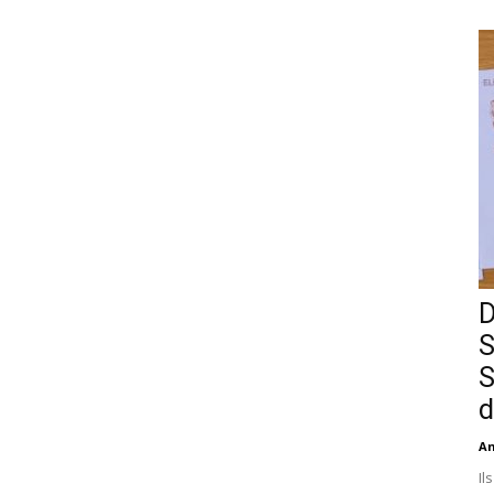
D
S
S
d
An
Il