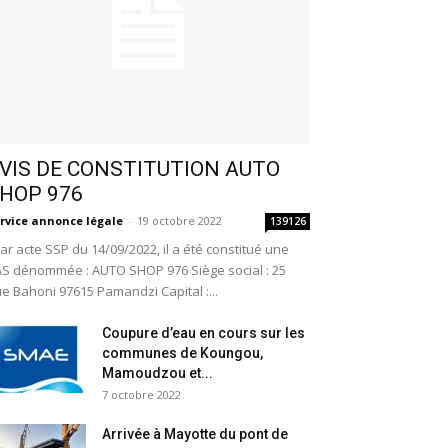
VIS DE CONSTITUTION AUTO
HOP 976
rvice annonce légale
-
19 octobre 2022
139126
r acte SSP du 14/09/2022, il a été constitué une
S dénommée : AUTO SHOP 976 Siège social : 25
e Bahoni 97615 Pamandzi Capital :...
Coupure d’eau en cours sur les
communes de Koungou,
Mamoudzou et...
7 octobre 2022
Arrivée à Mayotte du pont de