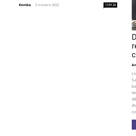
Kemba
-
3 octobre 2022
139126
D
r
c
An
L’
Sa
ba
im
dé
d’
co