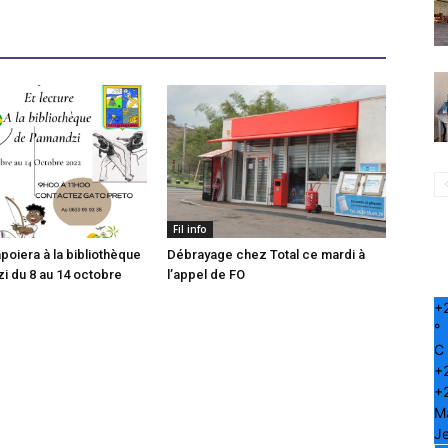
Fil info
poiera à la bibliothèque
Débrayage chez Total ce mardi à
 du 8 au 14 octobre
l’appel de FO
+
°
C
+
+
M
Je