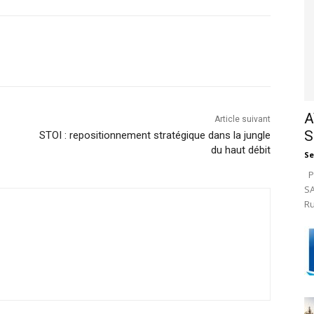
A
Article suivant
S
STOI : repositionnement stratégique dans la jungle
du haut débit
Se
Pa
SA
Ru