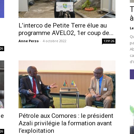
T
à
L’interco de Petite Terre élue au
Le
i
programme AVELO2, 1er coup de...
Qu
Anne Perzo
-
4 octobre 2022
139126
pa
Ab
26
ca
d'
le
Pétrole aux Comores : le président
Azali privilégie la formation avant
l’exploitation
26