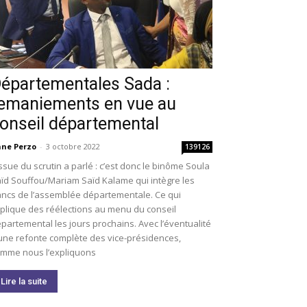
épartementales Sada :
emaniements en vue au
onseil départemental
ne Perzo
-
3 octobre 2022
139126
issue du scrutin a parlé : c’est donc le binôme Soula
ïd Souffou/Mariam Saïd Kalame qui intègre les
ncs de l’assemblée départementale. Ce qui
plique des réélections au menu du conseil
partemental les jours prochains. Avec l’éventualité
une refonte complète des vice-présidences,
mme nous l’expliquons
Lire la suite