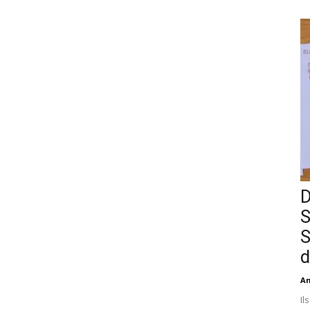
D
S
S
d
An
Il