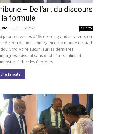
ribune – De l’art du discours
 la formule
 JDM
-
7 octobre 2022
139126
i pour relever les défis de nos grands orateurs du
ssé ? Peu de noms émergent de la tribune de Madi
dou N'tro, voire aucun, sur les dernières
mpagnes, laissant sans doute "un sentiment
imposture" chez les électeurs
Lire la suite