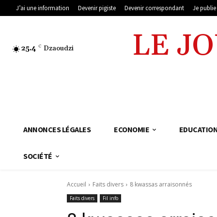
J’ai une information
Devenir pigiste
Devenir correspondant
Je publi
LE J
25.4
C
Dzaoudzi
ANNONCES LÉGALES
ECONOMIE
EDUCATIO
SOCIÉTÉ
Accueil
Faits divers
8 kwassas arraisonnés
Faits divers
Fil info