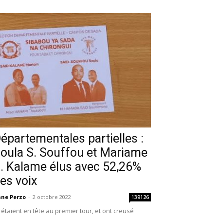
épartementales partielles :
oula S. Souffou et Mariame
. Kalame élus avec 52,26%
es voix
ne Perzo
-
2 octobre 2022
139126
s étaient en tête au premier tour, et ont creusé