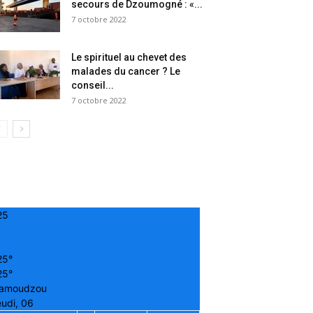
secours de Dzoumogné : «...
7 octobre 2022
Le spirituel au chevet des
malades du cancer ? Le
conseil...
7 octobre 2022
25
25°
25°
amoudzou
udi, 06