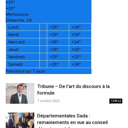
+
25°
+
25°
Mamoudzou
Dimanche, 09
Lundi
+
26°
+
24°
Mardi
+
26°
+
24°
Mercredi
+
26°
+
24°
Jeudi
+
26°
+
25°
Vendredi
+
25°
+
25°
Samedi
+
25°
+
24°
Prévisions sur 7 jours
Tribune – De l’art du discours à la
formule
7 octobre 2022
139522
Départementales Sada :
remaniements en vue au conseil