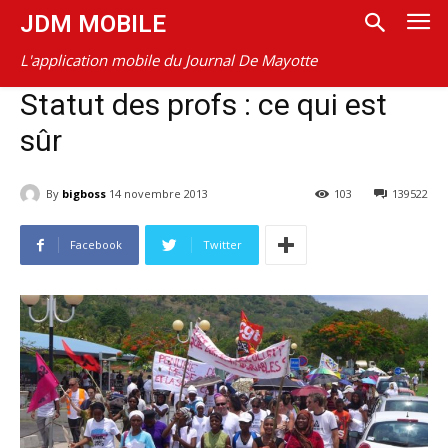
JDM MOBILE
L'application mobile du Journal De Mayotte
Statut des profs : ce qui est
sûr
By
bigboss
14 novembre 2013
103
139522
Facebook
Twitter