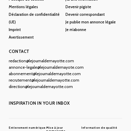
Mentions légales
Devenir pigiste
Déclaration de confidentialité
Devenir correspondant
(UE)
Je publie mon annonce légale
Imprint
Je m’abonne
Avertissement
CONTACT
redaction@lejournaldemayotte.com
annonce-legale@lejournaldemayote.com
abonnement@lejournaldemayotte.com
recrutement@lejournaldemayotte.com
direction@lejournaldemayotte.com
INSPIRATION IN YOUR INBOX
Entierement numérique
Mise à jour
Information de qualité
permanente