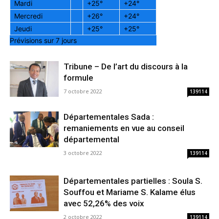
Mardi
+
25°
+
24°
Mercredi
+
26°
+
24°
Jeudi
+
25°
+
25°
Prévisions sur 7 jours
Tribune – De l’art du discours à la
formule
7 octobre 2022
139114
Départementales Sada :
remaniements en vue au conseil
départemental
3 octobre 2022
139114
Départementales partielles : Soula S.
Souffou et Mariame S. Kalame élus
avec 52,26% des voix
2 octobre 2022
139114