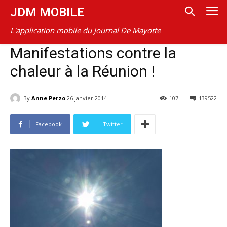
JDM MOBILE
L'application mobile du Journal De Mayotte
Manifestations contre la
chaleur à la Réunion !
By
Anne Perzo
26 janvier 2014
107
139522
Facebook
Twitter