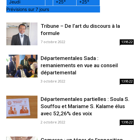
Jeudi
+
25°
+
25°
Prévisions sur 7 jours
Tribune – De l’art du discours à la
formule
7 octobre 2022
139522
Départementales Sada :
remaniements en vue au conseil
départemental
3 octobre 2022
139522
Départementales partielles : Soula S.
Souffou et Mariame S. Kalame élus
avec 52,26% des voix
2 octobre 2022
139522