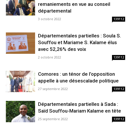
remaniements en vue au conseil
départemental
3 octobre 2022
139112
Départementales partielles : Soula S.
Souffou et Mariame S. Kalame élus
avec 52,26% des voix
2 octobre 2022
139112
Comores : un ténor de l’opposition
appelle à une désescalade politique
27 septembre 2022
139112
Départementales partielles à Sada :
Saïd Souffou-Mariam Kalame en tête
25 septembre 2022
139112