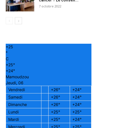
cancer ? Le conseil...
7 octobre 2022
+
25
°
C
+
25°
+
24°
Mamoudzou
Jeudi, 06
Vendredi
+
26°
+
24°
Samedi
+
26°
+
24°
Dimanche
+
26°
+
24°
Lundi
+
25°
+
25°
Mardi
+
25°
+
24°
Mercredi
+
25°
+
25°