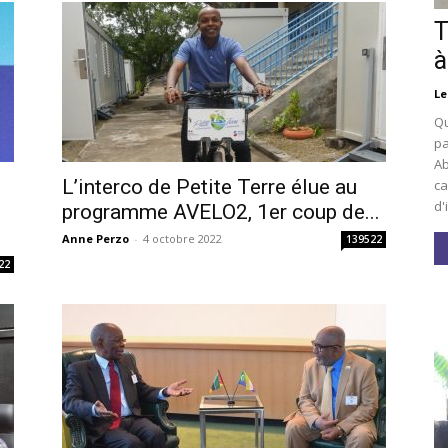
T
à
Le
Qu
pa
Ab
L’interco de Petite Terre élue au
ca
d'
i
programme AVELO2, 1er coup de...
Anne Perzo
-
4 octobre 2022
139522
22