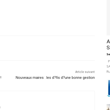
A
S
Se
Pa
SA
Ru
Article suivant
!
Nouveaux maires : les d?fis d?une bonne gestion
t