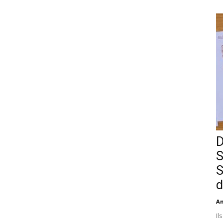
D
S
S
d
An
Il