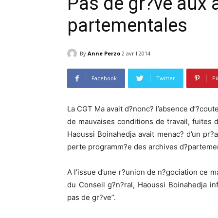
Pas de gr?ve aux 
partementales
By
Anne Perzo
2 avril 2014
Facebook
Twitter
Pi
La CGT Ma avait d?nonc? l’absence d’?coute 
de mauvaises conditions de travail, fuites 
Haoussi Boinahedja avait menac? d’un pr?
perte programm?e des archives d?partemen
A l’issue d’une r?union de n?gociation ce 
du Conseil g?n?ral, Haoussi Boinahedja info
pas de gr?ve”.