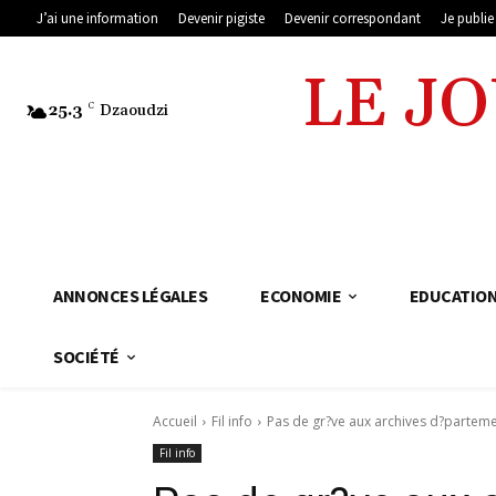
J’ai une information
Devenir pigiste
Devenir correspondant
Je publi
LE J
25.3
C
Dzaoudzi
ANNONCES LÉGALES
ECONOMIE
EDUCATIO
SOCIÉTÉ
Accueil
Fil info
Pas de gr?ve aux archives d?partem
Fil info