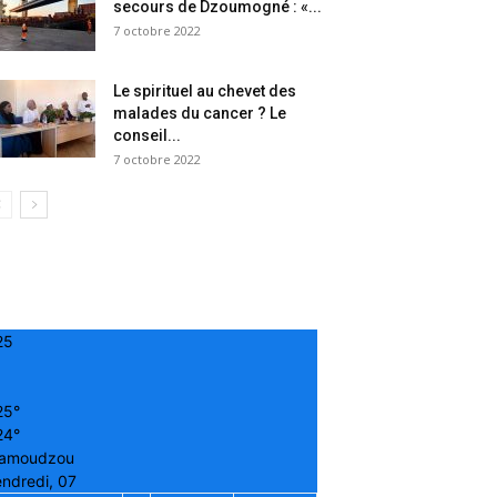
secours de Dzoumogné : «...
7 octobre 2022
Le spirituel au chevet des
malades du cancer ? Le
conseil...
7 octobre 2022
25
25°
24°
amoudzou
ndredi, 07