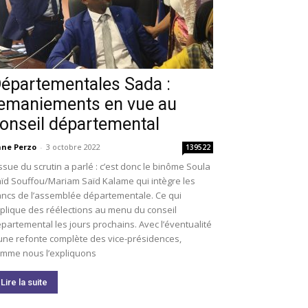
épartementales Sada :
emaniements en vue au
onseil départemental
ne Perzo
-
3 octobre 2022
139522
issue du scrutin a parlé : c’est donc le binôme Soula
ïd Souffou/Mariam Saïd Kalame qui intègre les
ncs de l’assemblée départementale. Ce qui
plique des réélections au menu du conseil
partemental les jours prochains. Avec l’éventualité
une refonte complète des vice-présidences,
mme nous l’expliquons
Lire la suite