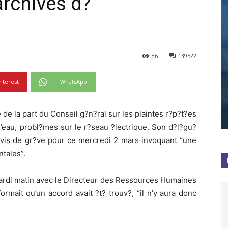
archives d?
86
139522
nterest
WhatsApp
de la part du Conseil g?n?ral sur les plaintes r?p?t?es
d’eau, probl?mes sur le r?seau ?lectrique. Son d?l?gu?
avis de gr?ve pour ce mercredi 2 mars invoquant “une
tales”.
mardi matin avec le Directeur des Ressources Humaines
rmait qu’un accord avait ?t? trouv?, “il n’y aura donc