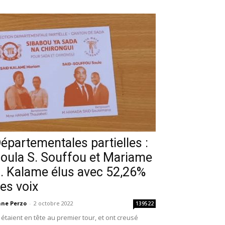
épartementales partielles :
oula S. Souffou et Mariame
. Kalame élus avec 52,26%
es voix
ne Perzo
-
2 octobre 2022
139522
s étaient en tête au premier tour, et ont creusé