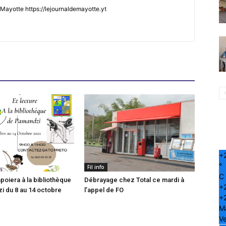
Mayotte https://lejournaldemayotte.yt
+
°
Fil info
C
poiera à la bibliothèque
Débrayage chez Total ce mardi à
+
 du 8 au 14 octobre
l’appel de FO
+
M
Ve