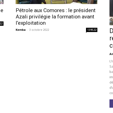
le
Pétrole aux Comores : le président
Azali privilégie la formation avant
l’exploitation
22
D
Kemba
-
3 octobre 2022
139522
r
c
An
L’
Sa
ba
im
dé
d’
co