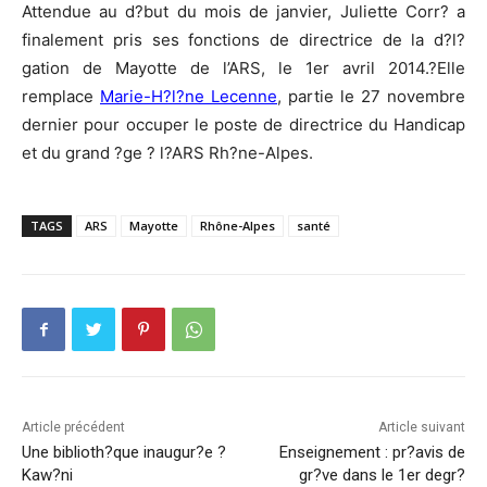
Attendue au d?but du mois de janvier, Juliette Corr? a
finalement pris ses fonctions de directrice de la d?l?
gation de Mayotte de l’ARS, le 1er avril 2014.?Elle
remplace
Marie-H?l?ne Lecenne
, partie le 27 novembre
dernier pour occuper le poste de directrice du Handicap
et du grand ?ge ? l?ARS Rh?ne-Alpes.
TAGS
ARS
Mayotte
Rhône-Alpes
santé
Article précédent
Article suivant
Une biblioth?que inaugur?e ?
Enseignement : pr?avis de
Kaw?ni
gr?ve dans le 1er degr?