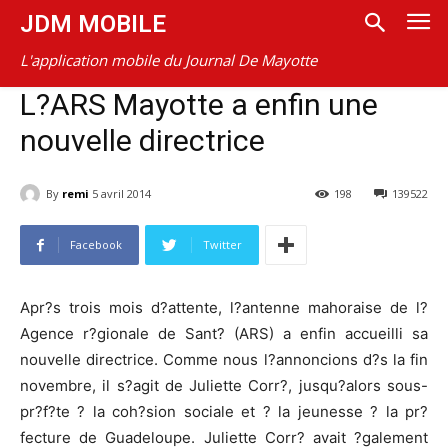
JDM MOBILE
L'application mobile du Journal De Mayotte
L?ARS Mayotte a enfin une
nouvelle directrice
By
remi
5 avril 2014
198
139522
Facebook
Twitter
Apr?s trois mois d?attente, l?antenne mahoraise de l?
Agence r?gionale de Sant? (ARS) a enfin accueilli sa
nouvelle directrice. Comme nous l?annoncions d?s la fin
novembre, il s?agit de Juliette Corr?, jusqu?alors sous-
pr?f?te ? la coh?sion sociale et ? la jeunesse ? la pr?
fecture de Guadeloupe. Juliette Corr? avait ?galement