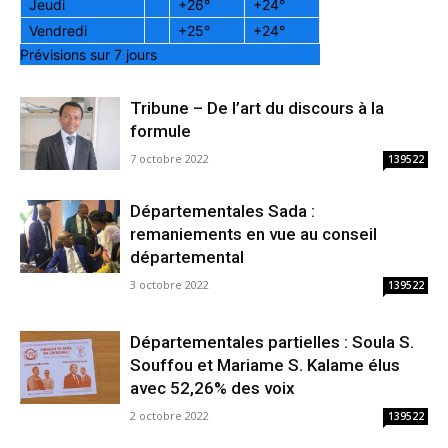
Jeudi
+
26°
+
24°
Vendredi
+
25°
+
24°
Prévisions sur 7 jours
Tribune – De l’art du discours à la
formule
7 octobre 2022
139522
Départementales Sada :
remaniements en vue au conseil
départemental
3 octobre 2022
139522
Départementales partielles : Soula S.
Souffou et Mariame S. Kalame élus
avec 52,26% des voix
2 octobre 2022
139522