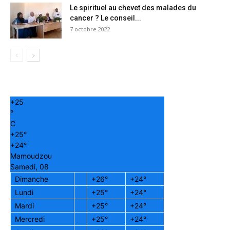
Le spirituel au chevet des malades du
cancer ? Le conseil...
7 octobre 2022
+
25
°
C
+
25°
+
24°
Mamoudzou
Samedi, 08
Dimanche
+
26°
+
24°
Lundi
+
25°
+
24°
Mardi
+
25°
+
24°
Mercredi
+
25°
+
24°