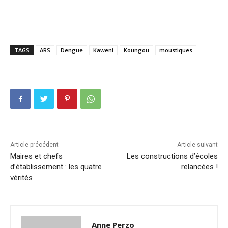
TAGS
ARS
Dengue
Kaweni
Koungou
moustiques
Article précédent
Article suivant
Maires et chefs
Les constructions d’écoles
d’établissement : les quatre
relancées !
vérités
Anne Perzo