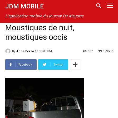
JDM MOBILE
L'application mobile du Journal De Mayotte
Moustiques de nuit,
moustiques occis
By
Anne Perzo
17 avril 2014
137
139522
Facebook
Twitter