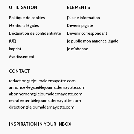
UTILISATION
ÉLÉMENTS
Politique de cookies
J’ai une information
Mentions légales
Devenir pigiste
Déclaration de confidentialité
Devenir correspondant
(UE)
Je publie mon annonce légale
Imprint
Je m’abonne
Avertissement
CONTACT
redaction@lejournaldemayotte.com
annonce-legale@lejournaldemayote.com
abonnement@lejournaldemayotte.com
recrutement@lejournaldemayotte.com
direction@lejournaldemayotte.com
INSPIRATION IN YOUR INBOX