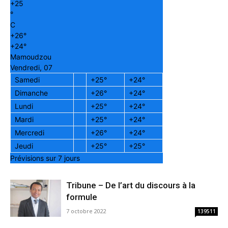
+
25
°
C
+
26°
+
24°
Mamoudzou
Vendredi, 07
Samedi
+
25°
+
24°
Dimanche
+
26°
+
24°
Lundi
+
25°
+
24°
Mardi
+
25°
+
24°
Mercredi
+
26°
+
24°
Jeudi
+
25°
+
25°
Prévisions sur 7 jours
Tribune – De l’art du discours à la
formule
7 octobre 2022
139511