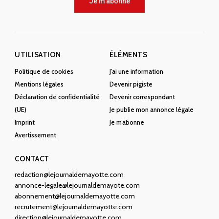
Je m'abonne
UTILISATION
ÉLÉMENTS
Politique de cookies
J’ai une information
Mentions légales
Devenir pigiste
Déclaration de confidentialité
Devenir correspondant
(UE)
Je publie mon annonce légale
Imprint
Je m’abonne
Avertissement
CONTACT
redaction@lejournaldemayotte.com
annonce-legale@lejournaldemayote.com
abonnement@lejournaldemayotte.com
recrutement@lejournaldemayotte.com
direction@lejournaldemayotte.com