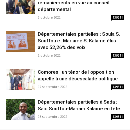
remaniements en vue au conseil
départemental
3 octobre 2022
139511
Départementales partielles : Soula S.
Souffou et Mariame S. Kalame élus
avec 52,26% des voix
2 octobre 2022
139511
Comores : un ténor de l’opposition
appelle à une désescalade politique
27 septembre 2022
139511
Départementales partielles à Sada :
Saïd Souffou-Mariam Kalame en tête
25 septembre 2022
139511