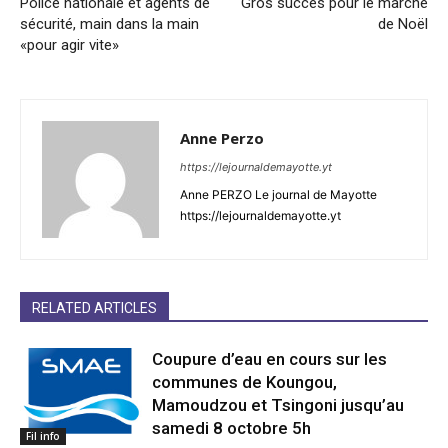
Police nationale et agents de
Gros succès pour le marché
sécurité, main dans la main
de Noël
«pour agir vite»
Anne Perzo
https://lejournaldemayotte.yt
Anne PERZO Le journal de Mayotte
https://lejournaldemayotte.yt
RELATED ARTICLES
Coupure d’eau en cours sur les
communes de Koungou,
Mamoudzou et Tsingoni jusqu’au
samedi 8 octobre 5h
Fil info