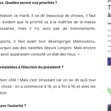
z. Quelles seront vos priorités ?
T
à
 maison ce mardi. Il se dit beaucoup de choses, il faut
st évident que la priorité va à la maîtrise de la masse
Le
essaires, mais il n’y aura pas de licenciements.
Qu
pa
Ab
sports, il faut avant tout désengorger Mamoudzou,
ca
ourquoi pas des navettes depuis Longoni. Mais encore
d'
avoir auparavant consulté un état des lieux. »
alables à l’élection du président ?
 bon côté ! Mais c’est stressant car on se dit qu’à tout
chose : on a commencé à 16, on a fini à 16, et avec les
tion.
er l’autorité ?