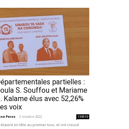
épartementales partielles :
oula S. Souffou et Mariame
. Kalame élus avec 52,26%
es voix
ne Perzo
-
2 octobre 2022
139510
s étaient en tête au premier tour, et ont creusé