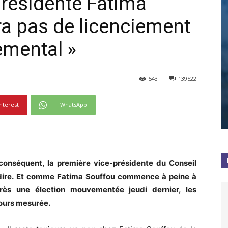
présidente Fatima
ura pas de licenciement
emental »
543
139522
nterest
WhatsApp
 conséquent, la première vice-présidente du Conseil
 dire. Et comme Fatima Souffou commence à peine à
rès une élection mouvementée jeudi dernier, les
jours mesurée.