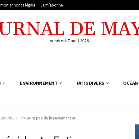
e mon annonce légale
Je m’abonne
OURNAL DE MA
vendredi 7 août 2026
N
ENVIRONNEMENT
FAITS DIVERS
OCÉAN 
ouffou:« il n’y aura pas de licenciement au...