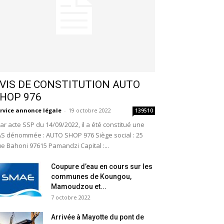
VIS DE CONSTITUTION AUTO
HOP 976
rvice annonce légale
-
19 octobre 2022
139510
r acte SSP du 14/09/2022, il a été constitué une
S dénommée : AUTO SHOP 976 Siège social : 25
e Bahoni 97615 Pamandzi Capital :...
Coupure d’eau en cours sur les
communes de Koungou,
Mamoudzou et...
7 octobre 2022
Arrivée à Mayotte du pont de