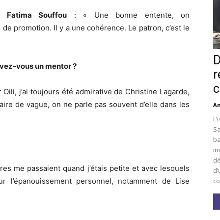
Fatima Souffou
: « Une bonne entente, on
de promotion. Il y a une cohérence. Le patron, c’est le
D
 Avez-vous un mentor ?
r
c
ili, j’ai toujours été admirative de Christine Lagarde,
 faire de vague, on ne parle pas souvent d’elle dans les
An
L’
Sa
ba
im
dé
es me passaient quand j’étais petite et avec lesquels
d’
co
 sur l’épanouissement personnel, notamment de Lise