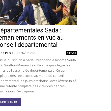
épartementales Sada :
emaniements en vue au
onseil départemental
ne Perzo
-
3 octobre 2022
139510
issue du scrutin a parlé : c’est donc le binôme Soula
ïd Souffou/Mariam Saïd Kalame qui intègre les
ncs de l’assemblée départementale. Ce qui
plique des réélections au menu du conseil
partemental les jours prochains. Avec l’éventualité
une refonte complète des vice-présidences,
mme nous l’expliquons
Lire la suite