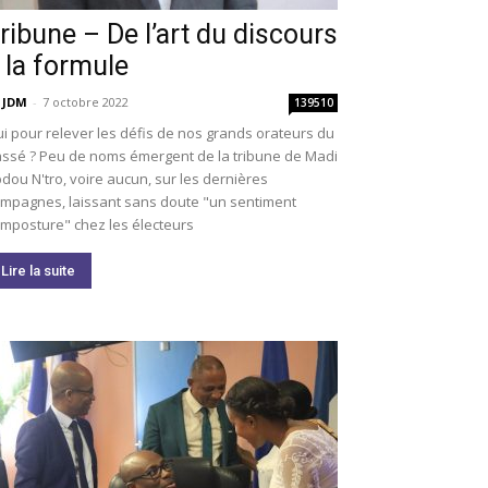
ribune – De l’art du discours
 la formule
 JDM
-
7 octobre 2022
139510
i pour relever les défis de nos grands orateurs du
ssé ? Peu de noms émergent de la tribune de Madi
dou N'tro, voire aucun, sur les dernières
mpagnes, laissant sans doute "un sentiment
imposture" chez les électeurs
Lire la suite