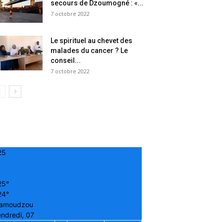
secours de Dzoumogné : «...
7 octobre 2022
Le spirituel au chevet des
malades du cancer ? Le
conseil...
7 octobre 2022
25
25°
24°
amoudzou
ndredi, 07