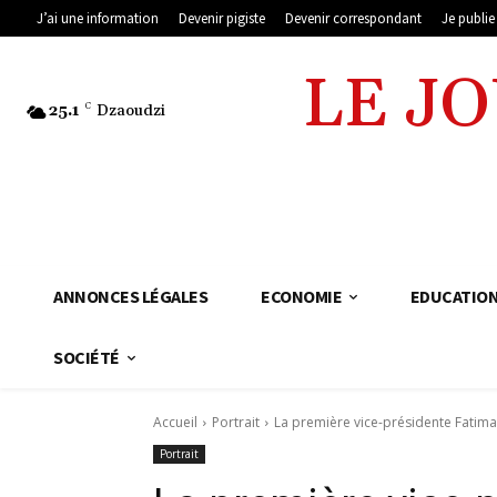
J’ai une information
Devenir pigiste
Devenir correspondant
Je publi
LE J
25.1
C
Dzaoudzi
ANNONCES LÉGALES
ECONOMIE
EDUCATIO
SOCIÉTÉ
Accueil
Portrait
La première vice-présidente Fatima S
Portrait