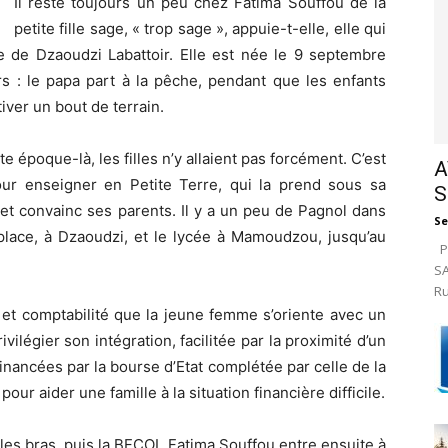
Il reste toujours un peu chez Fatima Souffou de la
petite fille sage, « trop sage », appuie-t-elle, elle qui
re de Dzaoudzi Labattoir. Elle est née le 9 septembre
rs : le papa part à la pêche, pendant que les enfants
ver un bout de terrain.
te époque-là, les filles n’y allaient pas forcément. C’est
A
ur enseigner en Petite Terre, qui la prend sous sa
S
r et convainc ses parents. Il y a un peu de Pagnol dans
Se
place, à Dzaoudzi, et le lycée à Mamoudzou, jusqu’au
Pa
SA
Ru
s et comptabilité que la jeune femme s’oriente avec un
légier son intégration, facilitée par la proximité d’un
 financées par la bourse d’Etat complétée par celle de la
 pour aider une famille à la situation financière difficile.
les bras, puis la BFCOI. Fatima Souffou entre ensuite à