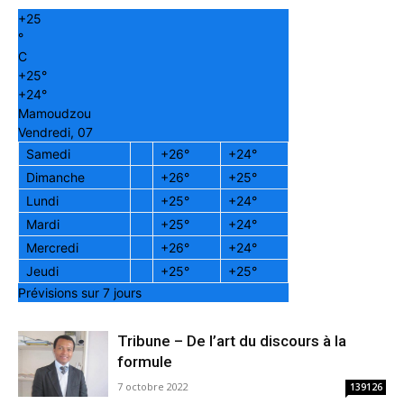
+
25
°
C
+
25°
+
24°
Mamoudzou
Vendredi, 07
Samedi
+
26°
+
24°
Dimanche
+
26°
+
25°
Lundi
+
25°
+
24°
Mardi
+
25°
+
24°
Mercredi
+
26°
+
24°
Jeudi
+
25°
+
25°
Prévisions sur 7 jours
Tribune – De l’art du discours à la
formule
7 octobre 2022
139126