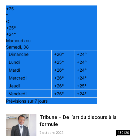
+
25
°
C
+
25°
+
24°
Mamoudzou
Samedi, 08
Dimanche
+
26°
+
24°
Lundi
+
25°
+
24°
Mardi
+
26°
+
24°
Mercredi
+
26°
+
24°
Jeudi
+
26°
+
25°
Vendredi
+
26°
+
24°
Prévisions sur 7 jours
Tribune – De l’art du discours à la
formule
7 octobre 2022
139126