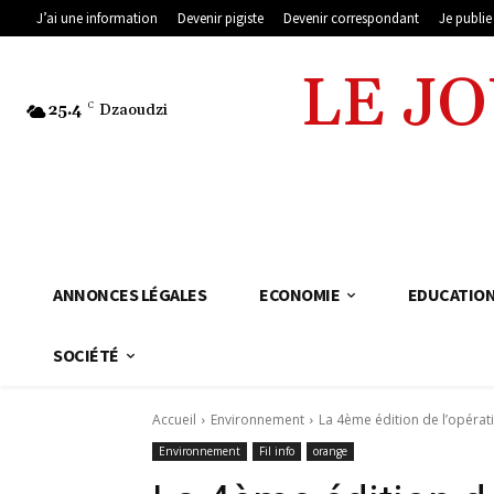
J’ai une information
Devenir pigiste
Devenir correspondant
Je publi
LE J
25.4
C
Dzaoudzi
ANNONCES LÉGALES
ECONOMIE
EDUCATIO
SOCIÉTÉ
Accueil
Environnement
La 4ème édition de l’opérat
Environnement
Fil info
orange