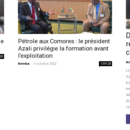
D
le
Pétrole aux Comores : le président
r
Azali privilégie la formation avant
c
l’exploitation
20
An
Kemba
-
3 octobre 2022
139120
L’
Sa
ba
im
dé
d’
co