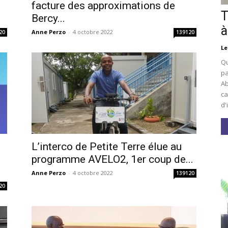
facture des approximations de
T
Bercy...
à
Anne Perzo
-
4 octobre 2022
20
139120
Le
Qu
pa
Ab
ca
d'
L’interco de Petite Terre élue au
i
programme AVELO2, 1er coup de...
Anne Perzo
-
4 octobre 2022
139120
20