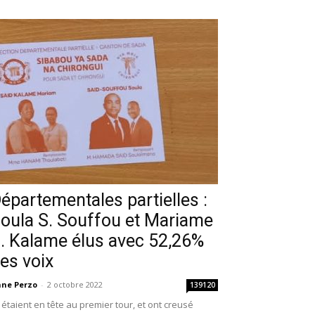
épartementales partielles :
oula S. Souffou et Mariame
. Kalame élus avec 52,26%
es voix
ne Perzo
-
2 octobre 2022
139120
s étaient en tête au premier tour, et ont creusé