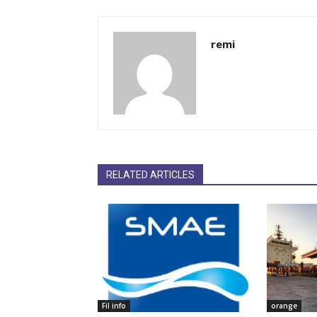
remi
RELATED ARTICLES
Fil info
orange