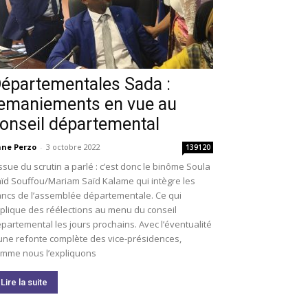
épartementales Sada :
emaniements en vue au
onseil départemental
ne Perzo
-
3 octobre 2022
139120
issue du scrutin a parlé : c’est donc le binôme Soula
ïd Souffou/Mariam Saïd Kalame qui intègre les
ncs de l’assemblée départementale. Ce qui
plique des réélections au menu du conseil
partemental les jours prochains. Avec l’éventualité
une refonte complète des vice-présidences,
mme nous l’expliquons
Lire la suite