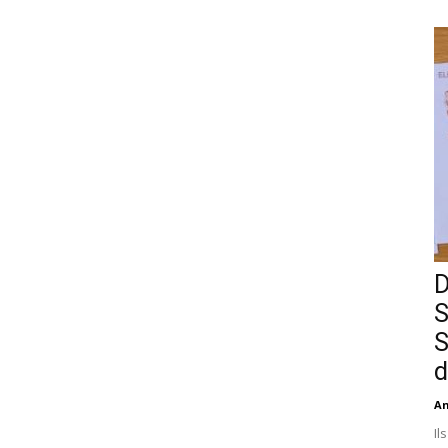
D
S
S
d
An
Il