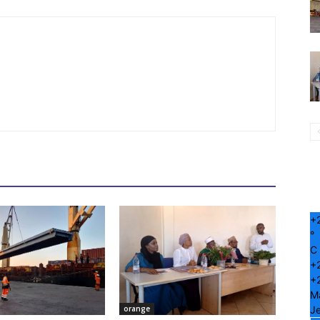
+
°
C
+
+
M
Je
orange