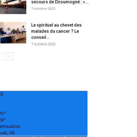
secours de Dzoumogné : «...
7 octobre 2022
Le spirituel au chevet des
malades du cancer ? Le
conseil...
7 octobre 2022
25
25°
24°
amoudzou
udi, 06