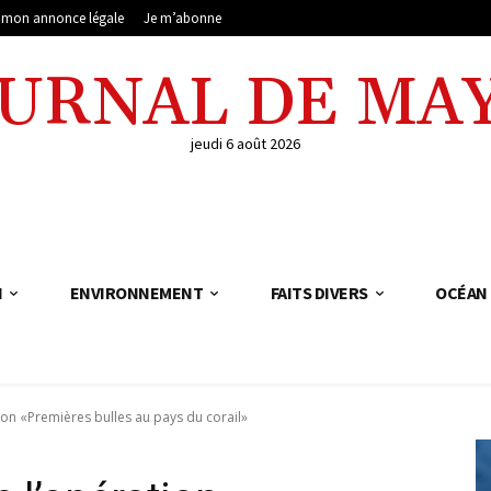
e mon annonce légale
Je m’abonne
OURNAL DE MA
jeudi 6 août 2026
N
ENVIRONNEMENT
FAITS DIVERS
OCÉAN 
ion «Premières bulles au pays du corail»