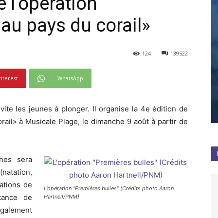
 l’opération
au pays du corail»
124
139522
nterest
WhatsApp
ite les jeunes à plonger. Il organise la 4e édition de
rail» à Musicale Plage, le dimanche 9 août à partir de
nes sera
(natation,
ations de
L’opération “Premières bulles” (Crédits photo Aaron
rtance de
Hartnell/PNM)
également