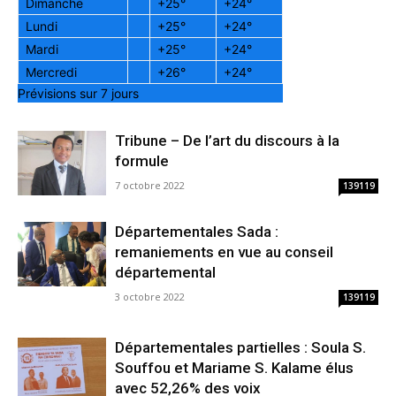
Dimanche
+
25°
+
24°
Lundi
+
25°
+
24°
Mardi
+
25°
+
24°
Mercredi
+
26°
+
24°
Prévisions sur 7 jours
Tribune – De l’art du discours à la
formule
7 octobre 2022
139119
Départementales Sada :
remaniements en vue au conseil
départemental
3 octobre 2022
139119
Départementales partielles : Soula S.
Souffou et Mariame S. Kalame élus
avec 52,26% des voix