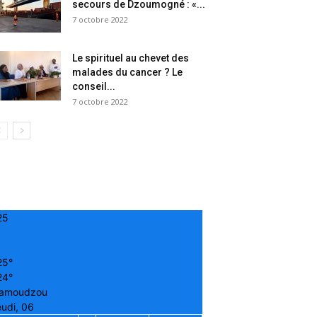
secours de Dzoumogné : «...
7 octobre 2022
Le spirituel au chevet des
malades du cancer ? Le
conseil...
7 octobre 2022
25
25°
24°
amoudzou
udi, 06