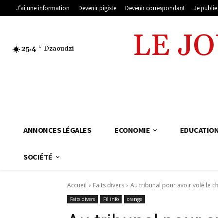
J’ai une information
Devenir pigiste
Devenir correspondant
Je publi
LE J
25.4
C
Dzaoudzi
ANNONCES LÉGALES
ECONOMIE
EDUCATIO
SOCIÉTÉ
Accueil
Faits divers
Au tribunal pour avoir volé le 
Faits divers
Fil info
orange