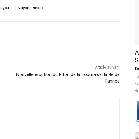
ayotte
Mayotte Hebdo
A
S
Article suivant
Se
Nouvelle éruption du Piton de la Fournaise, la 4e de
Pa
l’année
SA
Ru