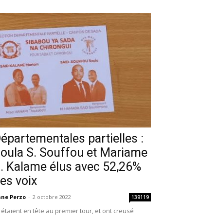
épartementales partielles :
oula S. Souffou et Mariame
. Kalame élus avec 52,26%
es voix
ne Perzo
-
2 octobre 2022
139119
s étaient en tête au premier tour, et ont creusé