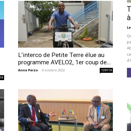
T
à
Le
Qu
pa
Ab
ca
L’interco de Petite Terre élue au
d'
i
programme AVELO2, 1er coup de...
Anne Perzo
-
4 octobre 2022
139119
19