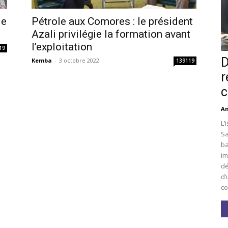
le
Pétrole aux Comores : le président
Azali privilégie la formation avant
l’exploitation
19
D
Kemba
-
3 octobre 2022
139119
r
c
An
L’
Sa
ba
im
dé
d’
co