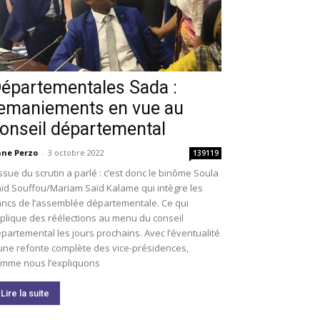
épartementales Sada :
emaniements en vue au
onseil départemental
ne Perzo
-
3 octobre 2022
139119
issue du scrutin a parlé : c’est donc le binôme Soula
ïd Souffou/Mariam Saïd Kalame qui intègre les
ncs de l’assemblée départementale. Ce qui
plique des réélections au menu du conseil
partemental les jours prochains. Avec l’éventualité
une refonte complète des vice-présidences,
mme nous l’expliquons
Lire la suite