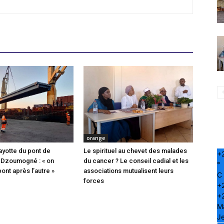
orange
ayotte du pont de
Le spirituel au chevet des malades
+
 Dzoumogné : « on
du cancer ? Le conseil cadial et les
°
pont après l’autre »
associations mutualisent leurs
C
forces
+
+
M
Je