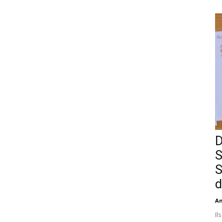
D
S
S
d
An
Il