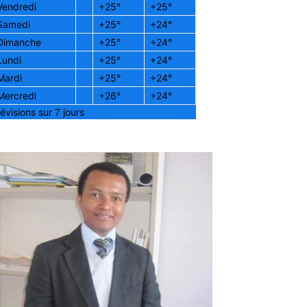
Vendredi
+
25°
+
25°
Samedi
+
25°
+
24°
Dimanche
+
25°
+
24°
Lundi
+
25°
+
24°
Mardi
+
25°
+
24°
Mercredi
+
26°
+
24°
évisions sur 7 jours