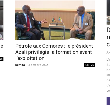
D
r
c
le
Pétrole aux Comores : le président
Azali privilégie la formation avant
An
l’exploitation
26
L’
Sa
Kemba
-
3 octobre 2022
139126
ba
im
dé
d’
co