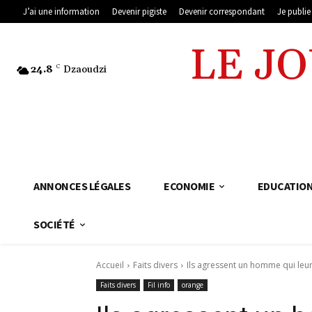
J’ai une information
Devenir pigiste
Devenir correspondant
Je publi
LE J
24.8
C
Dzaoudzi
ANNONCES LÉGALES
ECONOMIE
EDUCATIO
SOCIÉTÉ
Accueil
Faits divers
Ils agressent un homme qui leur
Faits divers
Fil info
orange