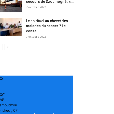
secours de Dzoumogné : «...
7 octobre 2022
Le spirituel au chevet des
malades du cancer ? Le
conseil...
7 octobre 2022
25
25°
24°
amoudzou
ndredi, 07