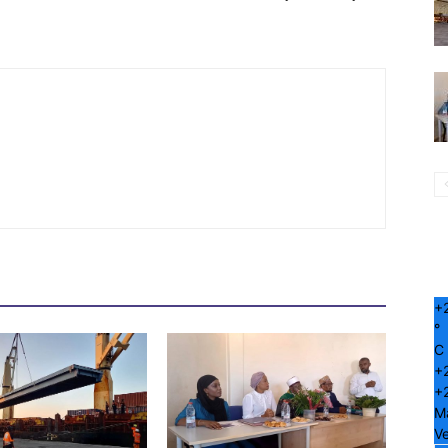
+
°
C
+
+
M
Ve