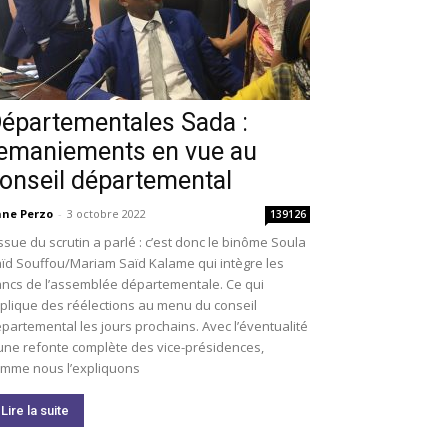
épartementales Sada :
emaniements en vue au
onseil départemental
ne Perzo
-
3 octobre 2022
139126
issue du scrutin a parlé : c’est donc le binôme Soula
ïd Souffou/Mariam Saïd Kalame qui intègre les
ncs de l’assemblée départementale. Ce qui
plique des réélections au menu du conseil
partemental les jours prochains. Avec l’éventualité
une refonte complète des vice-présidences,
mme nous l’expliquons
Lire la suite