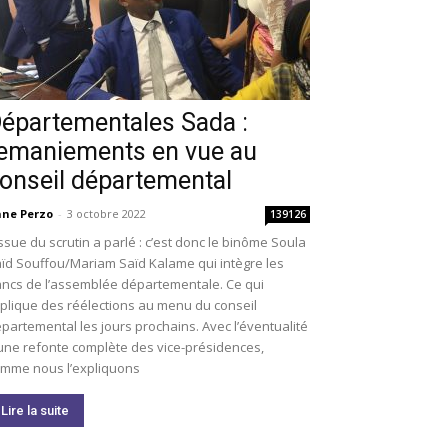
épartementales Sada :
emaniements en vue au
onseil départemental
ne Perzo
-
3 octobre 2022
139126
issue du scrutin a parlé : c’est donc le binôme Soula
ïd Souffou/Mariam Saïd Kalame qui intègre les
ncs de l’assemblée départementale. Ce qui
plique des réélections au menu du conseil
partemental les jours prochains. Avec l’éventualité
une refonte complète des vice-présidences,
mme nous l’expliquons
Lire la suite