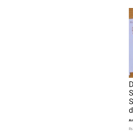
D
S
S
d
An
Il