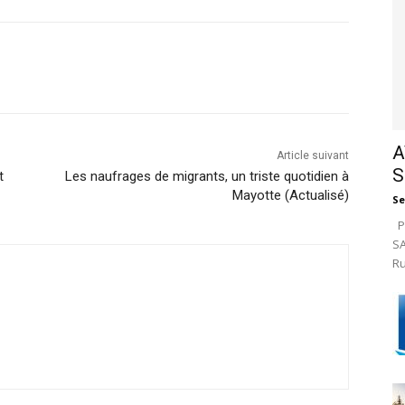
A
Article suivant
S
t
Les naufrages de migrants, un triste quotidien à
Mayotte (Actualisé)
Se
Pa
SA
Ru