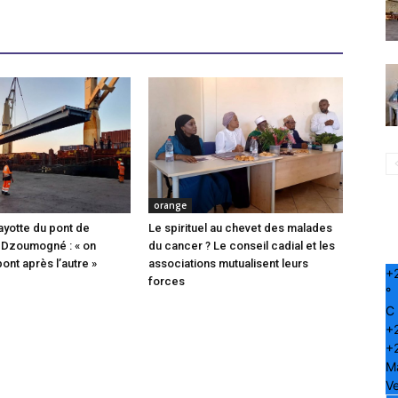
orange
ayotte du pont de
Le spirituel au chevet des malades
 Dzoumogné : « on
du cancer ? Le conseil cadial et les
pont après l’autre »
associations mutualisent leurs
+
forces
°
C
+
+
M
Ve