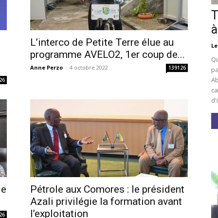
T
à
L’interco de Petite Terre élue au
Le
i
programme AVELO2, 1er coup de...
Qu
Anne Perzo
-
4 octobre 2022
139126
pa
Ab
26
ca
d'
le
Pétrole aux Comores : le président
Azali privilégie la formation avant
l’exploitation
26