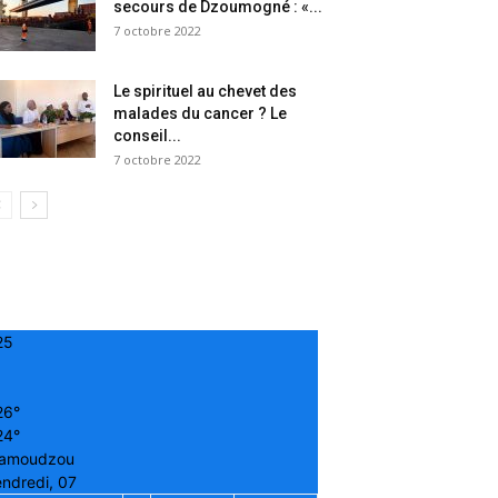
secours de Dzoumogné : «...
7 octobre 2022
Le spirituel au chevet des
malades du cancer ? Le
conseil...
7 octobre 2022
25
26°
24°
amoudzou
ndredi, 07