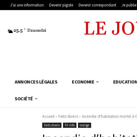
J’ai une information
Devenir pigiste
Devenir correspondant
Je publi
LE J
25.5
C
Dzaoudzi
ANNONCES LÉGALES
ECONOMIE
EDUCATIO
SOCIÉTÉ
Accueil
Faits divers
Incendie d'habitation mortel à 
Faits divers
Fil info
orange