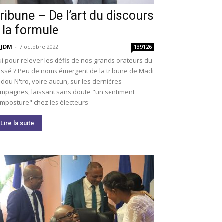
ribune – De l’art du discours
 la formule
 JDM
-
7 octobre 2022
139126
i pour relever les défis de nos grands orateurs du
ssé ? Peu de noms émergent de la tribune de Madi
dou N'tro, voire aucun, sur les dernières
mpagnes, laissant sans doute "un sentiment
imposture" chez les électeurs
Lire la suite