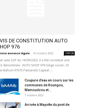
VIS DE CONSTITUTION AUTO
HOP 976
rvice annonce légale
-
19 octobre 2022
139126
r acte SSP du 14/09/2022, il a été constitué une
S dénommée : AUTO SHOP 976 Siège social : 25
e Bahoni 97615 Pamandzi Capital :...
Coupure d’eau en cours sur les
communes de Koungou,
Mamoudzou et...
7 octobre 2022
Arrivée à Mayotte du pont de