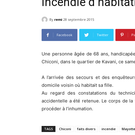
Incendie d’habitat
By
remi
28 septembre 2015
Facebook
Twitter
Pi
Une personne âgée de 68 ans, handicapée, 
Chiconi, dans le quartier de Kavani, ce sa
A l’arrivée des secours et des enquêteur
domicile voisin où habitait sa fille.
Au regard des constatations du technicie
accidentelle a été retenue. Le corps de la v
procéder à l’inhumation.
TAGS
Chiconi
faits divers
incendie
Mayott