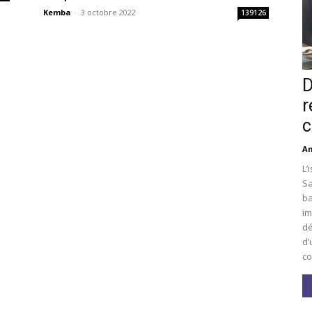
Kemba
-
3 octobre 2022
139126
D
r
c
An
L’
Sa
ba
im
dé
d’
co