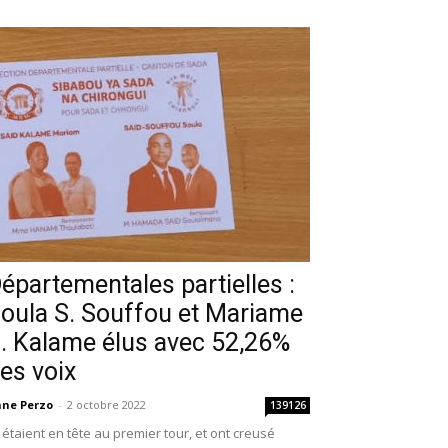
épartementales partielles :
oula S. Souffou et Mariame
. Kalame élus avec 52,26%
es voix
ne Perzo
-
2 octobre 2022
139126
s étaient en tête au premier tour, et ont creusé