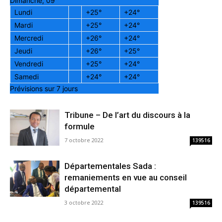
Dimanche, 09
Lundi
+
25°
+
24°
Mardi
+
25°
+
24°
Mercredi
+
26°
+
24°
Jeudi
+
26°
+
25°
Vendredi
+
25°
+
24°
Samedi
+
24°
+
24°
Prévisions sur 7 jours
Tribune – De l’art du discours à la
formule
7 octobre 2022
139516
Départementales Sada :
remaniements en vue au conseil
départemental
3 octobre 2022
139516