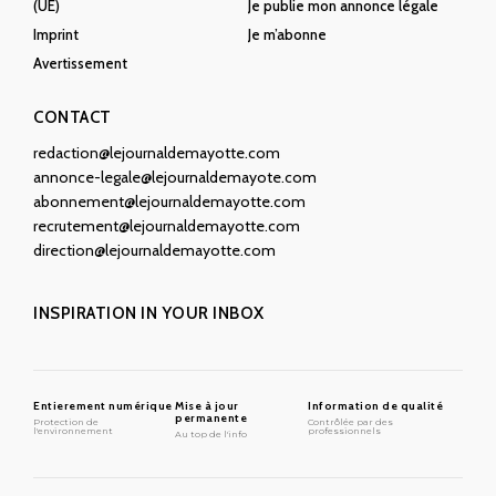
(UE)
Je publie mon annonce légale
Imprint
Je m’abonne
Avertissement
CONTACT
redaction@lejournaldemayotte.com
annonce-legale@lejournaldemayote.com
abonnement@lejournaldemayotte.com
recrutement@lejournaldemayotte.com
direction@lejournaldemayotte.com
INSPIRATION IN YOUR INBOX
Entierement numérique
Mise à jour
Information de qualité
permanente
Protection de
Contrôlée par des
l'environnement
professionnels
Au top de l'info