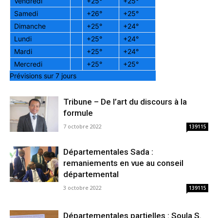
Vendredi
+
25°
+
25°
Samedi
+
26°
+
25°
Dimanche
+
25°
+
24°
Lundi
+
25°
+
24°
Mardi
+
25°
+
24°
Mercredi
+
25°
+
25°
Prévisions sur 7 jours
Tribune – De l’art du discours à la
formule
7 octobre 2022
139115
Départementales Sada :
remaniements en vue au conseil
départemental
3 octobre 2022
139115
Départementales partielles : Soula S.