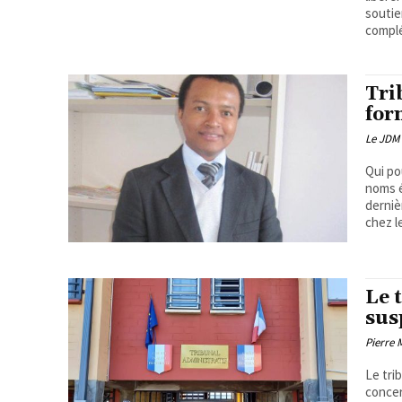
soutie
complé
Tri
for
Le JDM
Qui po
noms é
derniè
chez l
Le 
sus
Pierre
Le tri
concer