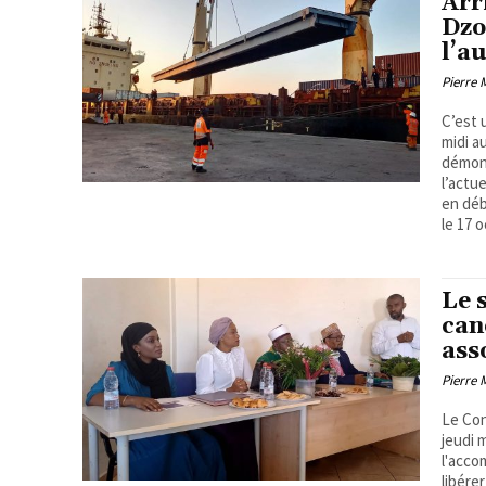
Arr
Dzo
l’a
Pierre
C’est 
midi a
démont
l’actu
en déb
le 17 
Le 
can
ass
Pierre
Le Con
jeudi 
l'acco
libére