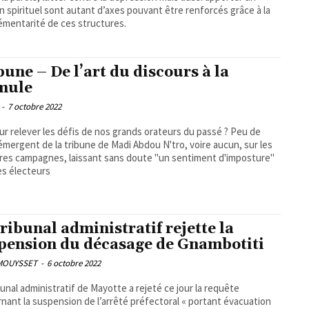
n spirituel sont autant d’axes pouvant être renforcés grâce à la
mentarité de ces structures.
bune – De l’art du discours à la
mule
-
7 octobre 2022
ur relever les défis de nos grands orateurs du passé ? Peu de
mergent de la tribune de Madi Abdou N'tro, voire aucun, sur les
res campagnes, laissant sans doute "un sentiment d'imposture"
es électeurs
tribunal administratif rejette la
pension du décasage de Gnambotiti
 MOUYSSET
-
6 octobre 2022
bunal administratif de Mayotte a rejeté ce jour la requête
nant la suspension de l’arrêté préfectoral « portant évacuation