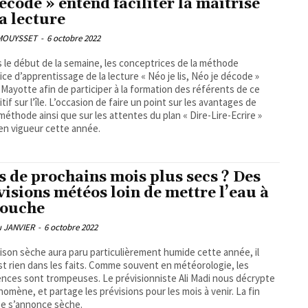
décode » entend faciliter la maitrise
la lecture
 MOUYSSET
-
6 octobre 2022
 le début de la semaine, les conceptrices de la méthode
ice d’apprentissage de la lecture « Néo je lis, Néo je décode »
 Mayotte afin de participer à la formation des référents de ce
itif sur l’île. L’occasion de faire un point sur les avantages de
méthode ainsi que sur les attentes du plan « Dire-Lire-Ecrire »
en vigueur cette année.
s de prochains mois plus secs ? Des
visions météos loin de mettre l’eau à
bouche
u JANVIER
-
6 octobre 2022
saison sèche aura paru particulièrement humide cette année, il
st rien dans les faits. Comme souvent en météorologie, les
nces sont trompeuses. Le prévisionniste Ali Madi nous décrypte
nomène, et partage les prévisions pour les mois à venir. La fin
e s’annonce sèche.