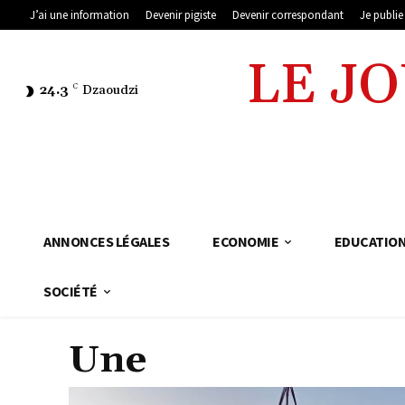
J’ai une information
Devenir pigiste
Devenir correspondant
Je publi
LE J
24.3
C
Dzaoudzi
ANNONCES LÉGALES
ECONOMIE
EDUCATIO
SOCIÉTÉ
Une