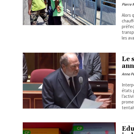
Pierre
Alors 
chauff
préfec
transp
les av
Le 
ann
Anne P
Interp
états 
l’acti
promes
tentai
Edu