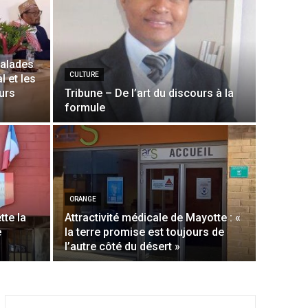
malades
CULTURE
l et les
urs
Tribune – De l’art du discours à la
formule
ORANGE
tte la
Attractivité médicale de Mayotte : «
e
la terre promise est toujours de
l’autre côté du désert »