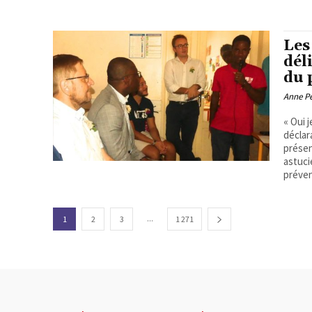
Les
dél
du 
Anne P
« Oui 
déclar
présen
astuci
préven
...
1
2
3
1 271