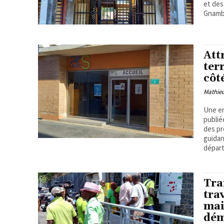
et des
Gnambo
Att
ter
côt
Mathie
Une e
publié
des pr
guidan
dépar
Tra
tra
mai
dém