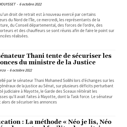
 MOUYSSET
-
6 octobre 2022
qu’un droit de retrait est à nouveau exercé par certains
eurs du Nord de l’île, ce mercredi, les représentants de la
ture, du Conseil départemental, des forces de l’ordre, des
orteurs et des chauffeurs se sont réunis afin de faire le point sur
ancées réalisées.
sénateur Thani tente de sécuriser les
onces du ministre de la Justice
erzo
-
6 octobre 2022
ellé par le sénateur Thani Mohamed Soilihi lors d’échanges sur les
généraux de la justice au Sénat, sur plusieurs déficits perturbant
vité judiciaire à Mayotte, le Garde des Sceaux réitérait les
ses qu’il avait faites à Mayotte, dont la Task force. Le sénateur
t alors de sécuriser les annonces
cation : La méthode « Néo je lis, Néo