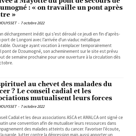
ivée à Mayotte du pont de secours de
umogné : « on travaille un pont après
utre »
 MOUYSSET
-
7 octobre 2022
un déchargement inédit qui s’est déroulé ce jeudi en fin d’après-
u port de Longoni avec l’arrivée d'un viaduc métallique
able. Ouvrage ayant vocation à remplacer temporairement
el pont de Dzoumogné, son acheminement sur le site est prévu
ut de semaine prochaine pour une ouverture à la circulation dès
octobre.
spirituel au chevet des malades du
cer ? Le conseil cadial et les
ociations mutualisent leurs forces
 MOUYSSET
-
7 octobre 2022
seil Cadial et les deux associations ASCA et AMALCA ont signé ce
matin une convention afin de mutualiser leurs ressources dans
mpagnement des malades atteints du cancer. Favoriser l’écoute,
r la parole, lutter contre la dépression mais aussi apporter un