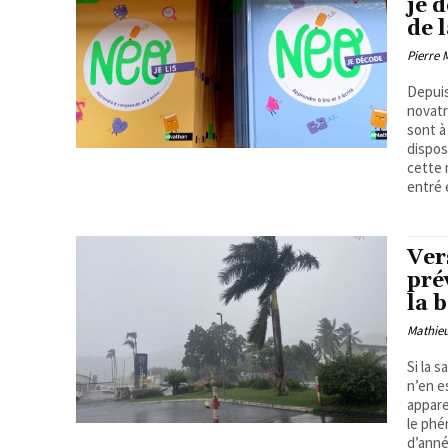
je 
de 
Pierre
Depuis
novatr
sont à
dispos
cette 
entré 
Ver
pré
la 
Mathie
Si la 
n’en e
appare
le phé
d’anné