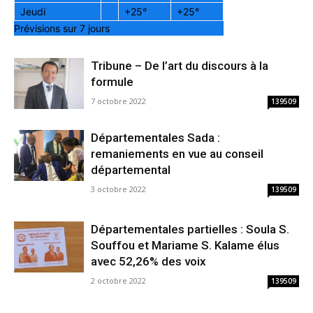
Jeudi
+
25°
+
25°
Prévisions sur 7 jours
Tribune – De l’art du discours à la
formule
7 octobre 2022
139509
Départementales Sada :
remaniements en vue au conseil
départemental
3 octobre 2022
139509
Départementales partielles : Soula S.
Souffou et Mariame S. Kalame élus
avec 52,26% des voix
2 octobre 2022
139509