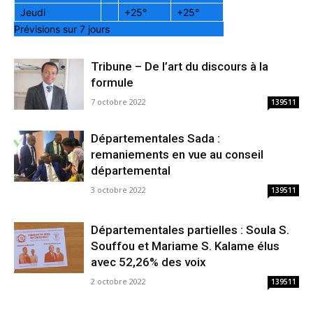
Jeudi
+
25°
+
25°
Prévisions sur 7 jours
Tribune – De l’art du discours à la
formule
7 octobre 2022
139511
Départementales Sada :
remaniements en vue au conseil
départemental
3 octobre 2022
139511
Départementales partielles : Soula S.
Souffou et Mariame S. Kalame élus
avec 52,26% des voix
2 octobre 2022
139511