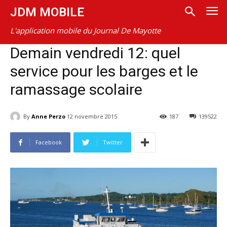
JDM MOBILE
L'application mobile du Journal De Mayotte
Demain vendredi 12: quel
service pour les barges et le
ramassage scolaire
By
Anne Perzo
12 novembre 2015
187
139522
Facebook
Twitter