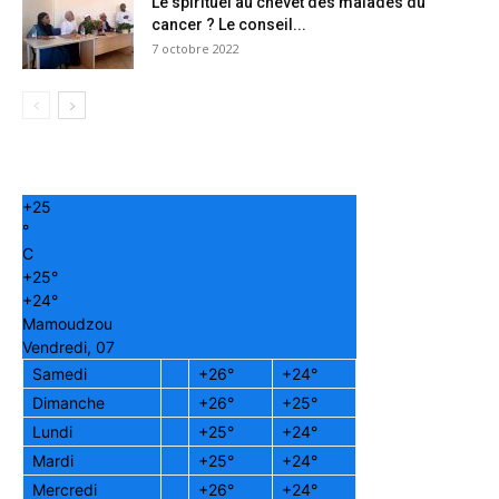
Le spirituel au chevet des malades du
cancer ? Le conseil...
7 octobre 2022
+
25
°
C
+
25°
+
24°
Mamoudzou
Vendredi, 07
Samedi
+
26°
+
24°
Dimanche
+
26°
+
25°
Lundi
+
25°
+
24°
Mardi
+
25°
+
24°
Mercredi
+
26°
+
24°