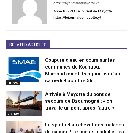
https://lejournaldemayotte.yt
Anne PERZO Le journal de Mayotte
https://lejournaldemayotte.yt
RELATED ARTICLES
Coupure d’eau en cours sur les
communes de Koungou,
Mamoudzou et Tsingoni jusqu’au
samedi 8 octobre 5h
Fil info
Arrivée à Mayotte du pont de
secours de Dzoumogné : « on
travaille un pont après l’autre »
orange
Le spirituel au chevet des malades
du cancer ? Le conseil cadial et les