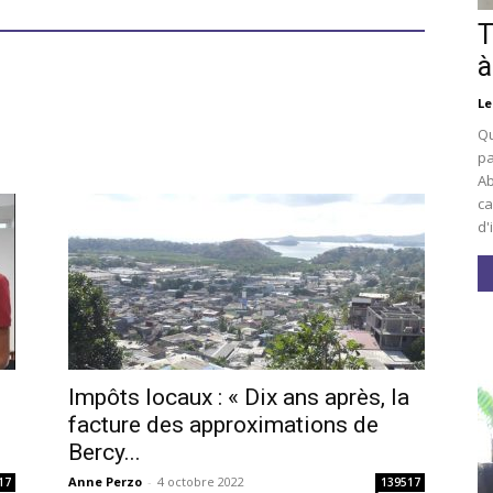
T
à
Le
Qu
pa
Ab
ca
d'
Impôts locaux : « Dix ans après, la
facture des approximations de
Bercy...
Anne Perzo
-
4 octobre 2022
17
139517