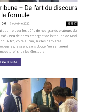
ribune – De l’art du discours
 la formule
 JDM
-
7 octobre 2022
139517
i pour relever les défis de nos grands orateurs du
ssé ? Peu de noms émergent de la tribune de Madi
dou N'tro, voire aucun, sur les dernières
mpagnes, laissant sans doute "un sentiment
imposture" chez les électeurs
Lire la suite