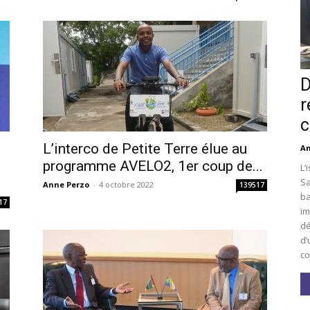
D
r
c
L’interco de Petite Terre élue au
An
i
programme AVELO2, 1er coup de...
L’
Sa
Anne Perzo
-
4 octobre 2022
139517
ba
17
im
dé
d’
co