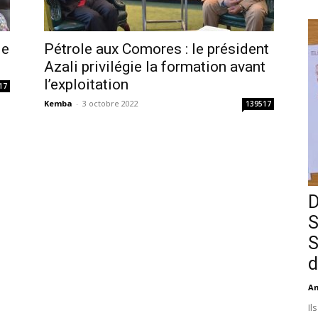
le
Pétrole aux Comores : le président
Azali privilégie la formation avant
l’exploitation
17
Kemba
-
3 octobre 2022
139517
D
S
S
d
An
Il