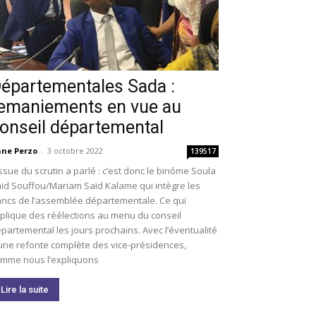
épartementales Sada :
emaniements en vue au
onseil départemental
ne Perzo
-
3 octobre 2022
139517
issue du scrutin a parlé : c’est donc le binôme Soula
ïd Souffou/Mariam Saïd Kalame qui intègre les
ncs de l’assemblée départementale. Ce qui
plique des réélections au menu du conseil
partemental les jours prochains. Avec l’éventualité
une refonte complète des vice-présidences,
mme nous l’expliquons
Lire la suite