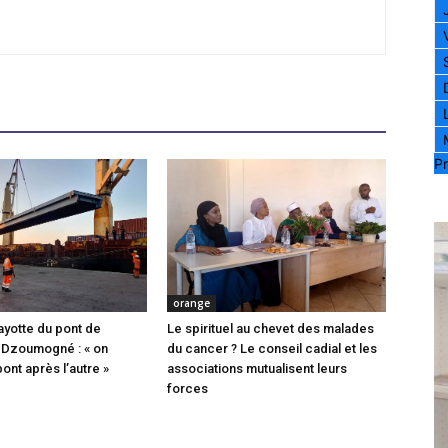
Pr
orange
ayotte du pont de
Le spirituel au chevet des malades
 Dzoumogné : « on
du cancer ? Le conseil cadial et les
pont après l’autre »
associations mutualisent leurs
forces