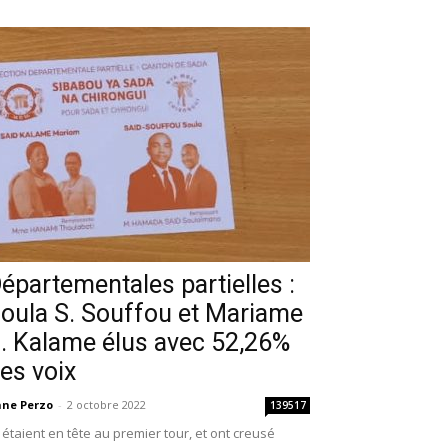
épartementales partielles :
oula S. Souffou et Mariame
. Kalame élus avec 52,26%
es voix
ne Perzo
-
2 octobre 2022
139517
s étaient en tête au premier tour, et ont creusé