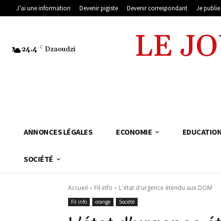
J’ai une information
Devenir pigiste
Devenir correspondant
Je publi
LE J
24.4
C
Dzaoudzi
ANNONCES LÉGALES
ECONOMIE
EDUCATIO
SOCIÉTÉ
Accueil
Fil info
L'état d'urgence étendu aux DOM
Fil info
orange
Société