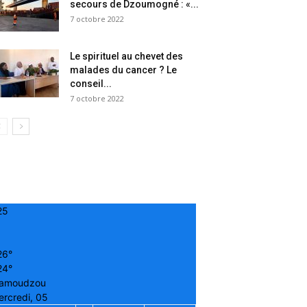
secours de Dzoumogné : «...
7 octobre 2022
Le spirituel au chevet des
malades du cancer ? Le
conseil...
7 octobre 2022
25
26°
24°
amoudzou
rcredi, 05