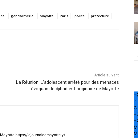
nce
gendarmerie
Mayotte
Paris
police
préfecture
Article suivant
La Réunion: L’adolescent arrêté pour des menaces
évoquant le djihad est originaire de Mayotte
+
°
C
+
+
t
M
Me
Mayotte https://lejournaldemayotte.yt