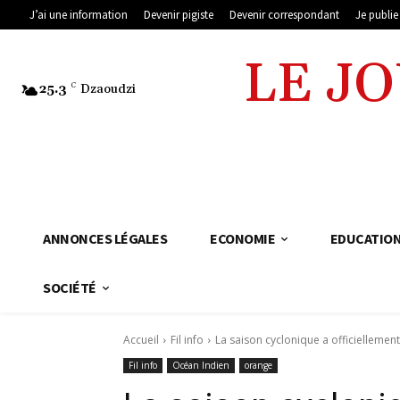
J’ai une information
Devenir pigiste
Devenir correspondant
Je publi
LE J
25.3
C
Dzaoudzi
ANNONCES LÉGALES
ECONOMIE
EDUCATIO
SOCIÉTÉ
Accueil
Fil info
La saison cyclonique a officiellem
Fil info
Océan Indien
orange