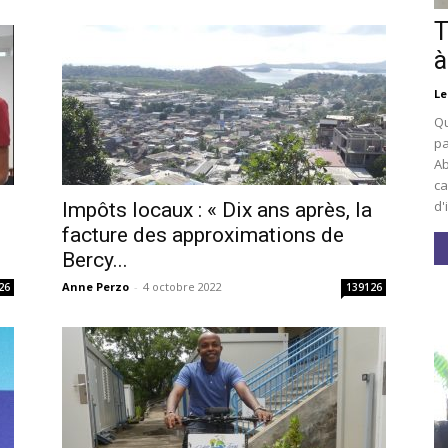
T
à
Le
Qu
pa
Ab
ca
d'
Impôts locaux : « Dix ans après, la
facture des approximations de
Bercy...
Anne Perzo
-
4 octobre 2022
26
139126