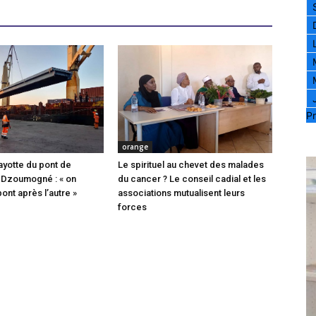
Pr
orange
ayotte du pont de
Le spirituel au chevet des malades
 Dzoumogné : « on
du cancer ? Le conseil cadial et les
pont après l’autre »
associations mutualisent leurs
forces