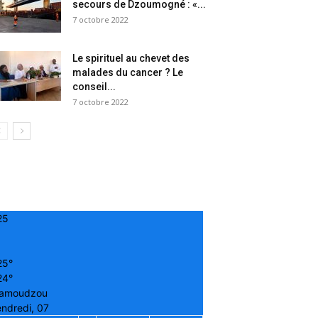
secours de Dzoumogné : «...
7 octobre 2022
Le spirituel au chevet des
malades du cancer ? Le
conseil...
7 octobre 2022
25
25°
24°
amoudzou
ndredi, 07