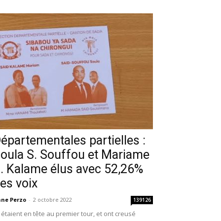
épartementales partielles :
oula S. Souffou et Mariame
. Kalame élus avec 52,26%
es voix
ne Perzo
-
2 octobre 2022
139126
s étaient en tête au premier tour, et ont creusé