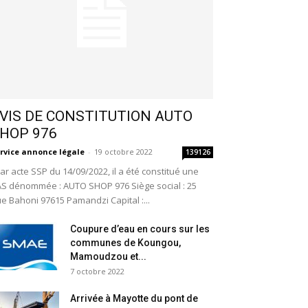
VIS DE CONSTITUTION AUTO
HOP 976
rvice annonce légale
-
19 octobre 2022
139126
r acte SSP du 14/09/2022, il a été constitué une
S dénommée : AUTO SHOP 976 Siège social : 25
e Bahoni 97615 Pamandzi Capital :...
Coupure d’eau en cours sur les
communes de Koungou,
Mamoudzou et...
7 octobre 2022
Arrivée à Mayotte du pont de