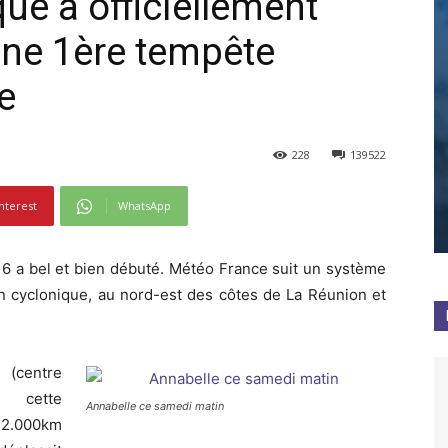
ue a officiellement
ne 1ère tempête
e
228
139522
nterest
WhatsApp
016 a bel et bien débuté. Météo France suit un système
on cyclonique, au nord-est des côtes de La Réunion et
centre
, cette
Annabelle ce samedi matin
n 2.000km