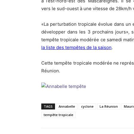
à l’est-nord-est des Mascareignes. Il se 
vers le sud-ouest à une vitesse de 28km/h v
«La perturbation tropicale évolue dans un 
développer dans les 3 prochains jours», 
tempête tropicale modérée ce samedi matin
la liste des tempêtes de la saison
.
Cette tempête tropicale modérée ne repré
Réunion.
TAGS
Annabelle
cyclone
La Réunion
Mauri
tempête tropicale