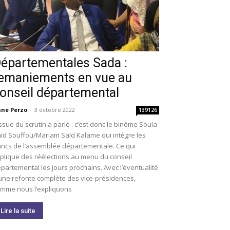
épartementales Sada :
emaniements en vue au
onseil départemental
ne Perzo
-
3 octobre 2022
139126
issue du scrutin a parlé : c’est donc le binôme Soula
ïd Souffou/Mariam Saïd Kalame qui intègre les
ncs de l’assemblée départementale. Ce qui
plique des réélections au menu du conseil
partemental les jours prochains. Avec l’éventualité
une refonte complète des vice-présidences,
mme nous l’expliquons
Lire la suite