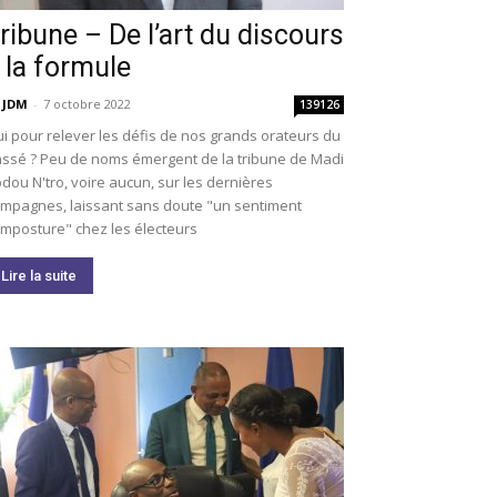
ribune – De l’art du discours
 la formule
 JDM
-
7 octobre 2022
139126
i pour relever les défis de nos grands orateurs du
ssé ? Peu de noms émergent de la tribune de Madi
dou N'tro, voire aucun, sur les dernières
mpagnes, laissant sans doute "un sentiment
imposture" chez les électeurs
Lire la suite