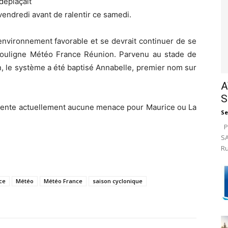
déplaçait
endredi avant de ralentir ce samedi.
environnement favorable et se devrait continuer de se
souligne Météo France Réunion. Parvenu au stade de
, le système a été baptisé Annabelle, premier nom sur
A
S
sente actuellement aucune menace pour Maurice ou La
Se
Pa
SA
Ru
ce
Météo
Météo France
saison cyclonique