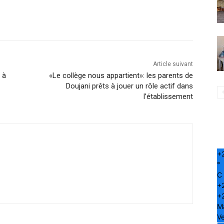
Article suivant
 à
«Le collège nous appartient»: les parents de
Doujani prêts à jouer un rôle actif dans
l’établissement
+
°
C
+
+
M
Ve