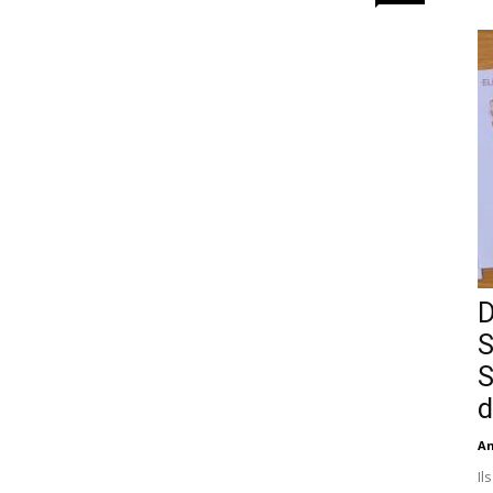
D
S
S
d
An
Il