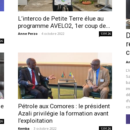
L’interco de Petite Terre élue au
i
programme AVELO2, 1er coup de...
D
Anne Perzo
-
4 octobre 2022
139126
26
r
c
An
L’
Sa
ba
im
dé
d’
le
Pétrole aux Comores : le président
co
Azali privilégie la formation avant
l’exploitation
26
Kemba
-
3 octobre 2022
139126