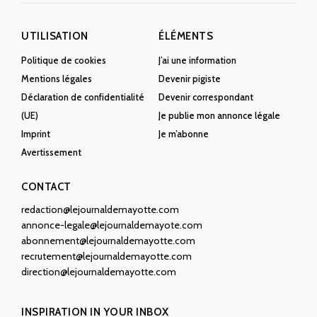
UTILISATION
ÉLÉMENTS
Politique de cookies
J’ai une information
Mentions légales
Devenir pigiste
Déclaration de confidentialité
Devenir correspondant
(UE)
Je publie mon annonce légale
Imprint
Je m’abonne
Avertissement
CONTACT
redaction@lejournaldemayotte.com
annonce-legale@lejournaldemayote.com
abonnement@lejournaldemayotte.com
recrutement@lejournaldemayotte.com
direction@lejournaldemayotte.com
INSPIRATION IN YOUR INBOX