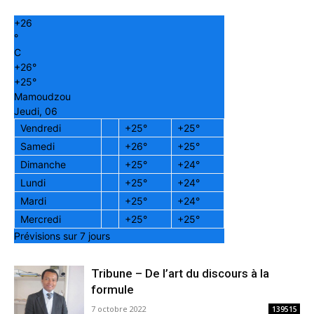
+
26
°
C
+
26°
+
25°
Mamoudzou
Jeudi, 06
Vendredi
+
25°
+
25°
Samedi
+
26°
+
25°
Dimanche
+
25°
+
24°
Lundi
+
25°
+
24°
Mardi
+
25°
+
24°
Mercredi
+
25°
+
25°
Prévisions sur 7 jours
Tribune – De l’art du discours à la
formule
7 octobre 2022
139515