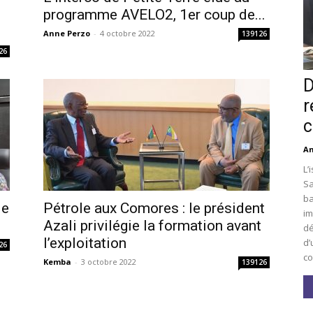
i
programme AVELO2, 1er coup de...
Anne Perzo
-
4 octobre 2022
139126
26
D
r
c
An
L’
Sa
ba
le
Pétrole aux Comores : le président
im
Azali privilégie la formation avant
dé
l’exploitation
d’
26
co
Kemba
-
3 octobre 2022
139126