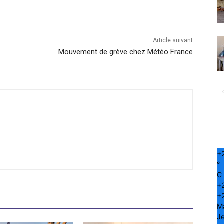
Article suivant
Mouvement de grève chez Météo France
+
°
C
+
+
M
Je