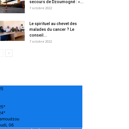
secours de Dzoumogné : «...
7 octobre 2022
Le spirituel au chevet des
malades du cancer ? Le
conseil...
7 octobre 2022
25
25°
24°
amoudzou
udi, 06