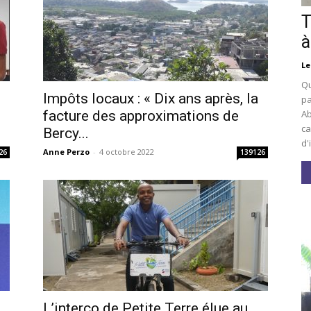
T
à
Le
Qu
Impôts locaux : « Dix ans après, la
pa
Ab
facture des approximations de
ca
Bercy...
d'
Anne Perzo
-
4 octobre 2022
26
139126
L’interco de Petite Terre élue au