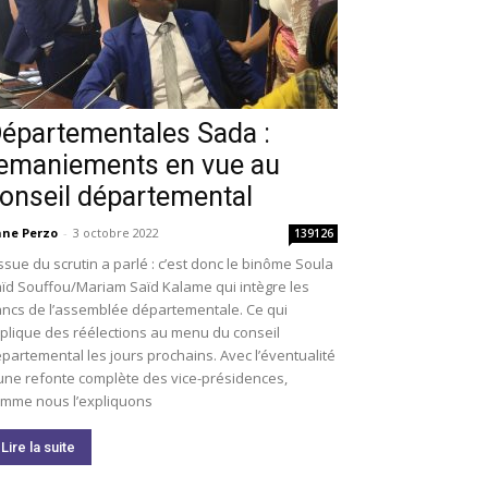
épartementales Sada :
emaniements en vue au
onseil départemental
ne Perzo
-
3 octobre 2022
139126
issue du scrutin a parlé : c’est donc le binôme Soula
ïd Souffou/Mariam Saïd Kalame qui intègre les
ncs de l’assemblée départementale. Ce qui
plique des réélections au menu du conseil
partemental les jours prochains. Avec l’éventualité
une refonte complète des vice-présidences,
mme nous l’expliquons
Lire la suite