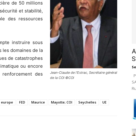
cière de 50 millions
écurité et stabilité,
ble des ressources
mpte instruire sous
 les domaines de la
A
S
ques de catastrophes
climatique ou encore
Se
Jean-Claude de l’Estrac, Secrétaire général
le renforcement des
Pa
de la COI ©COI
SA
Ru
europe
FED
Maurice
Mayotte; COI
Seychelles
UE