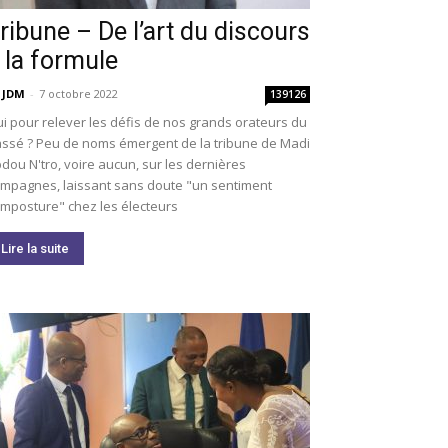
ribune – De l’art du discours
 la formule
 JDM
-
7 octobre 2022
139126
i pour relever les défis de nos grands orateurs du
ssé ? Peu de noms émergent de la tribune de Madi
dou N'tro, voire aucun, sur les dernières
mpagnes, laissant sans doute "un sentiment
imposture" chez les électeurs
Lire la suite