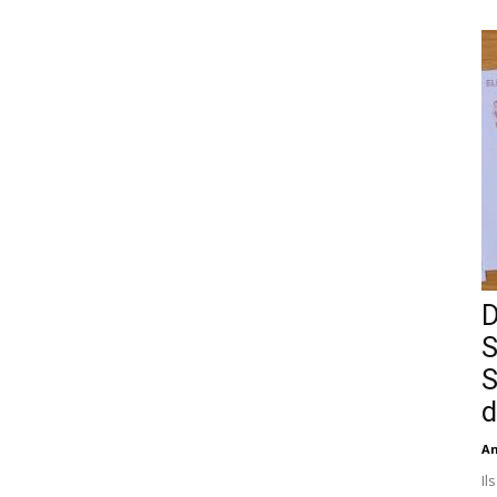
D
S
S
d
An
Il