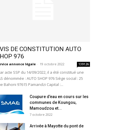
VIS DE CONSTITUTION AUTO
HOP 976
rvice annonce légale
-
19 octobre 2022
139126
r acte SSP du 14/09/2022, il a été constitué une
S dénommée : AUTO SHOP 976 Siège social : 25
e Bahoni 97615 Pamandzi Capital :...
Coupure d’eau en cours sur les
communes de Koungou,
Mamoudzou et...
7 octobre 2022
Arrivée à Mayotte du pont de