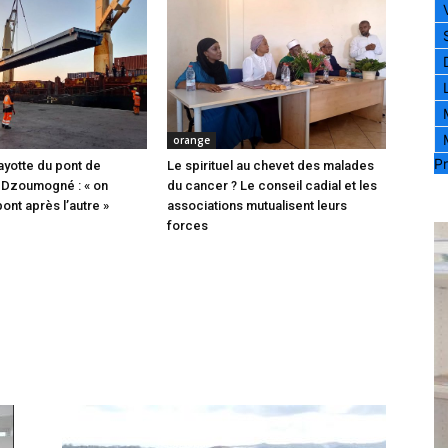
orange
Pr
ayotte du pont de
Le spirituel au chevet des malades
 Dzoumogné : « on
du cancer ? Le conseil cadial et les
pont après l’autre »
associations mutualisent leurs
forces