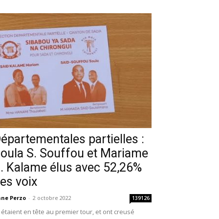
épartementales partielles :
oula S. Souffou et Mariame
. Kalame élus avec 52,26%
es voix
ne Perzo
-
2 octobre 2022
139126
s étaient en tête au premier tour, et ont creusé