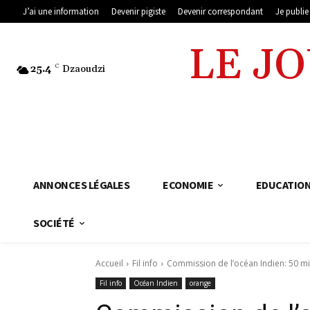
J’ai une information
Devenir pigiste
Devenir correspondant
Je publi
LE J
25.4
C
Dzaoudzi
ANNONCES LÉGALES
ECONOMIE
EDUCATIO
SOCIÉTÉ
Accueil
Fil info
Commission de l’océan Indien: 50 mil
Fil info
Océan Indien
orange