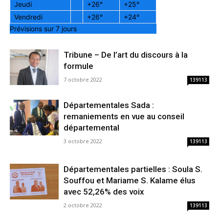
Jeudi
+
26°
+
25°
Vendredi
+
26°
+
24°
Prévisions sur 7 jours
Tribune – De l’art du discours à la
formule
7 octobre 2022
139113
Départementales Sada :
remaniements en vue au conseil
départemental
3 octobre 2022
139113
Départementales partielles : Soula S.
Souffou et Mariame S. Kalame élus
avec 52,26% des voix
2 octobre 2022
139113