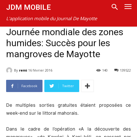
JDM MOBILE
L'application mobile du Journal De Mayotte
Journée mondiale des zones
humides: Succès pour les
mangroves de Mayotte
By
remi
16 février 2016
140
139522
Facebook
Twitter
De multiples sorties gratuites étaient proposées ce
week-end sur le littoral mahorais.
Dans le cadre de l’opération «A la découverte des
mangroves», «de Kawéni à Kani-kéli, en passant par