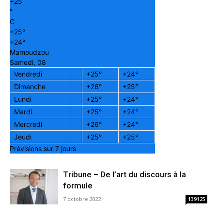
+
25
°
C
+
25°
+
24°
Mamoudzou
Samedi, 08
Vendredi
+
25°
+
24°
Dimanche
+
26°
+
25°
Lundi
+
25°
+
24°
Mardi
+
25°
+
24°
Mercredi
+
26°
+
24°
Jeudi
+
25°
+
25°
Prévisions sur 7 jours
Tribune – De l’art du discours à la
formule
7 octobre 2022
139125