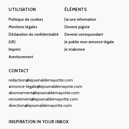
UTILISATION
ÉLÉMENTS
Politique de cookies
J’ai une information
Mentions légales
Devenir pigiste
Déclaration de confidentialité
Devenir correspondant
(UE)
Je publie mon annonce légale
Imprint
Je m’abonne
Avertissement
CONTACT
redaction@lejournaldemayotte.com
annonce-legale@lejournaldemayote.com
abonnement@lejournaldemayotte.com
recrutement@lejournaldemayotte.com
direction@lejournaldemayotte.com
INSPIRATION IN YOUR INBOX