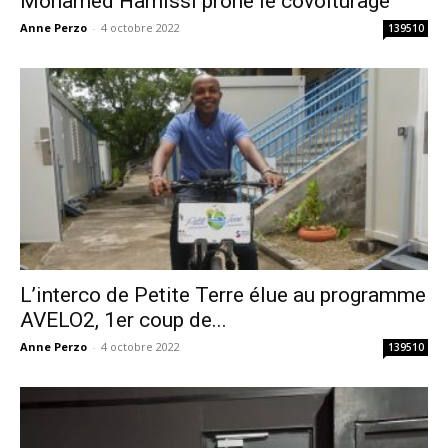
Mohamed Hamissi prône le covoiturage
Anne Perzo
-
4 octobre 2022
139510
L’interco de Petite Terre élue au programme
AVELO2, 1er coup de...
Anne Perzo
-
4 octobre 2022
139510