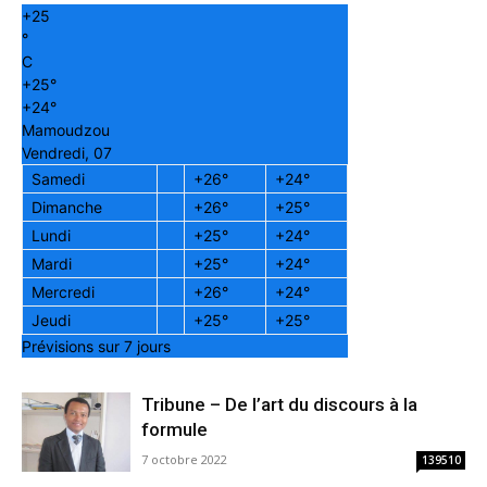
+
25
°
C
+
25°
+
24°
Mamoudzou
Vendredi, 07
Samedi
+
26°
+
24°
Dimanche
+
26°
+
25°
Lundi
+
25°
+
24°
Mardi
+
25°
+
24°
Mercredi
+
26°
+
24°
Jeudi
+
25°
+
25°
Prévisions sur 7 jours
Tribune – De l’art du discours à la
formule
7 octobre 2022
139510