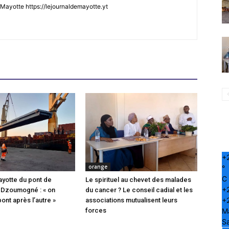
Mayotte https://lejournaldemayotte.yt
+
orange
°
C
ayotte du pont de
Le spirituel au chevet des malades
+
 Dzoumogné : « on
du cancer ? Le conseil cadial et les
+
pont après l’autre »
associations mutualisent leurs
M
forces
S