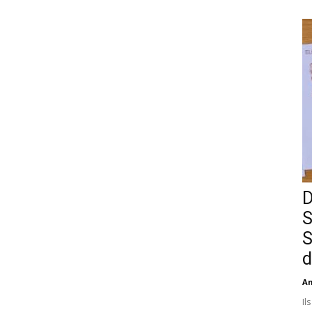
D
S
S
d
An
Il