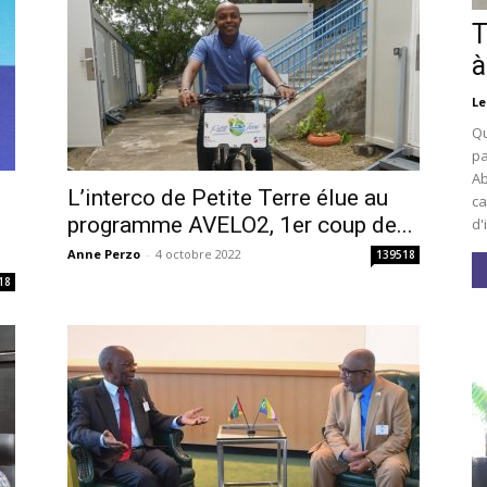
T
à
Le
Qu
pa
Ab
L’interco de Petite Terre élue au
ca
i
programme AVELO2, 1er coup de...
d'
Anne Perzo
-
4 octobre 2022
139518
18