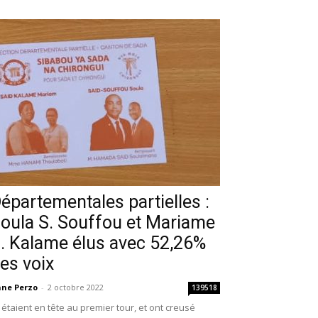
épartementales partielles :
oula S. Souffou et Mariame
. Kalame élus avec 52,26%
es voix
ne Perzo
-
2 octobre 2022
139518
s étaient en tête au premier tour, et ont creusé