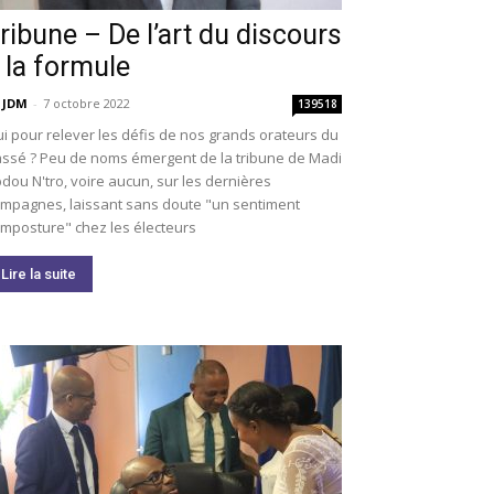
ribune – De l’art du discours
 la formule
 JDM
-
7 octobre 2022
139518
i pour relever les défis de nos grands orateurs du
ssé ? Peu de noms émergent de la tribune de Madi
dou N'tro, voire aucun, sur les dernières
mpagnes, laissant sans doute "un sentiment
imposture" chez les électeurs
Lire la suite