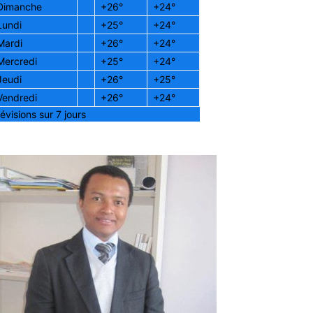
Dimanche
+
26°
+
24°
Lundi
+
25°
+
24°
Mardi
+
26°
+
24°
Mercredi
+
25°
+
24°
Jeudi
+
26°
+
25°
Vendredi
+
26°
+
24°
évisions sur 7 jours