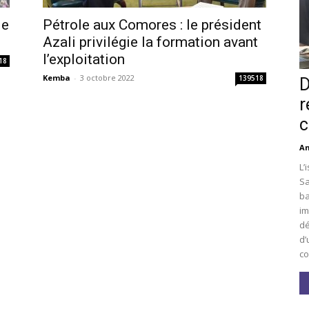
le
Pétrole aux Comores : le président
Azali privilégie la formation avant
l’exploitation
18
Kemba
-
3 octobre 2022
139518
D
r
c
An
L’
Sa
ba
im
dé
d’
co