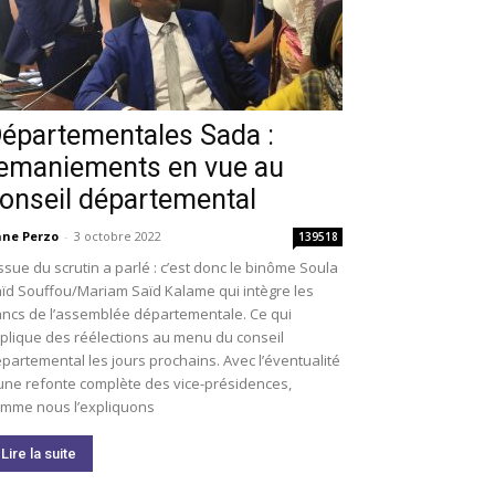
épartementales Sada :
emaniements en vue au
onseil départemental
ne Perzo
-
3 octobre 2022
139518
issue du scrutin a parlé : c’est donc le binôme Soula
ïd Souffou/Mariam Saïd Kalame qui intègre les
ncs de l’assemblée départementale. Ce qui
plique des réélections au menu du conseil
partemental les jours prochains. Avec l’éventualité
une refonte complète des vice-présidences,
mme nous l’expliquons
Lire la suite