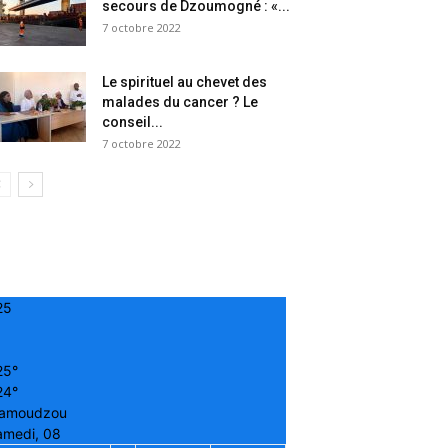
secours de Dzoumogné : «...
7 octobre 2022
Le spirituel au chevet des
malades du cancer ? Le
conseil...
7 octobre 2022
25
25°
24°
amoudzou
amedi, 08