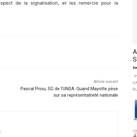
spect de la signalisation, et les remercie pour la
A
S
Se
Pa
Article suivant
SA
Pascal Priou, SG de l’UNSA: Quand Mayotte pèse
Ru
sur sa représentativité nationale
t