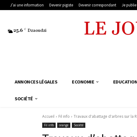
J’ai une information
Devenir pigiste
Devenir correspondant
Je publi
LE J
25.6
C
Dzaoudzi
ANNONCES LÉGALES
ECONOMIE
EDUCATIO
SOCIÉTÉ
Accueil
Fil info
Travaux d'abattage d'arbres sur la
Fil info
orange
Société