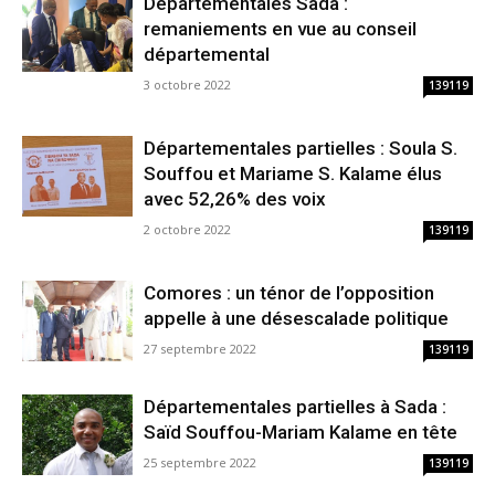
Départementales Sada :
remaniements en vue au conseil
départemental
3 octobre 2022
139119
Départementales partielles : Soula S.
Souffou et Mariame S. Kalame élus
avec 52,26% des voix
2 octobre 2022
139119
Comores : un ténor de l’opposition
appelle à une désescalade politique
27 septembre 2022
139119
Départementales partielles à Sada :
Saïd Souffou-Mariam Kalame en tête
25 septembre 2022
139119