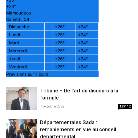
+
24°
Mamoudzou
Samedi, 08
Dimanche
+
26°
+
24°
Lundi
+
25°
+
24°
Mardi
+
25°
+
24°
Mercredi
+
25°
+
24°
Jeudi
+
26°
+
24°
Vendredi
+
25°
+
24°
Prévisions sur 7 jours
Tribune – De l’art du discours à la
formule
7 octobre 2022
139112
Départementales Sada :
remaniements en vue au conseil
départemental