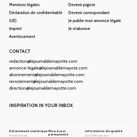
Mentions légales
Devenir pigiste
Déclaration de confidentialité
Devenir correspondant
(UE)
Je publie mon annonce légale
Imprint
Je m’abonne
Avertissement
CONTACT
redaction@lejournaldemayotte.com
annonce-legale@lejournaldemayote.com
abonnement@lejournaldemayotte.com
recrutement@lejournaldemayotte.com
direction@lejournaldemayotte.com
INSPIRATION IN YOUR INBOX
Entierement numérique
Mise à jour
Information de qualité
permanente
Protection de
Contrôlée par des