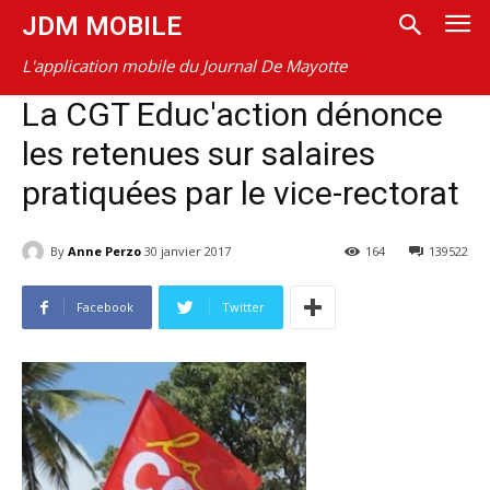
JDM MOBILE
L'application mobile du Journal De Mayotte
La CGT Educ'action dénonce
les retenues sur salaires
pratiquées par le vice-rectorat
By
Anne Perzo
30 janvier 2017
164
139522
Facebook
Twitter