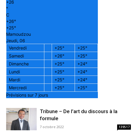
+
26
°
C
+
26°
+
25°
Mamoudzou
Jeudi, 06
Vendredi
+
25°
+
25°
Samedi
+
26°
+
25°
Dimanche
+
25°
+
24°
Lundi
+
25°
+
24°
Mardi
+
25°
+
24°
Mercredi
+
25°
+
25°
Prévisions sur 7 jours
Tribune – De l’art du discours à la
formule
7 octobre 2022
139517