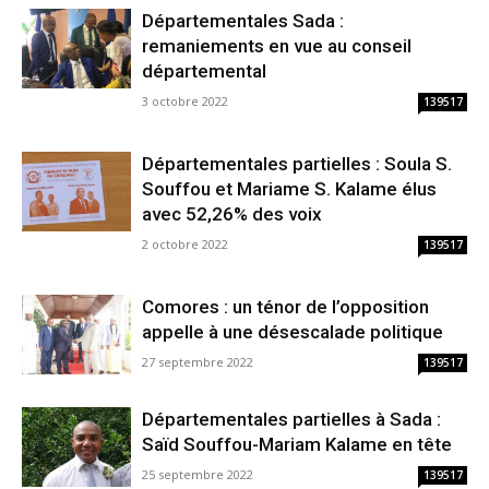
Départementales Sada :
remaniements en vue au conseil
départemental
3 octobre 2022
139517
Départementales partielles : Soula S.
Souffou et Mariame S. Kalame élus
avec 52,26% des voix
2 octobre 2022
139517
Comores : un ténor de l’opposition
appelle à une désescalade politique
27 septembre 2022
139517
Départementales partielles à Sada :
Saïd Souffou-Mariam Kalame en tête
25 septembre 2022
139517