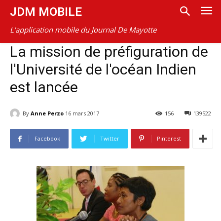
JDM MOBILE
L'application mobile du Journal De Mayotte
La mission de préfiguration de
l'Université de l'océan Indien
est lancée
By
Anne Perzo
16 mars 2017
156
139522
Facebook
Twitter
Pinterest