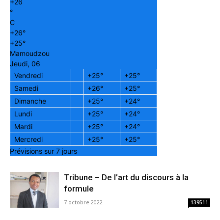
+
26
°
C
+
26°
+
25°
Mamoudzou
Jeudi, 06
Vendredi
+
25°
+
25°
Samedi
+
26°
+
25°
Dimanche
+
25°
+
24°
Lundi
+
25°
+
24°
Mardi
+
25°
+
24°
Mercredi
+
25°
+
25°
Prévisions sur 7 jours
Tribune – De l’art du discours à la
formule
7 octobre 2022
139511