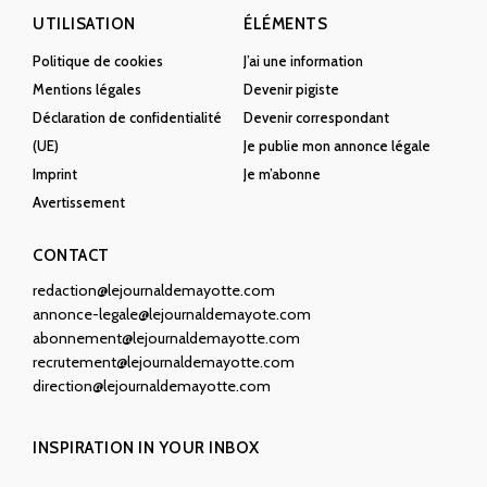
UTILISATION
ÉLÉMENTS
Politique de cookies
J’ai une information
Mentions légales
Devenir pigiste
Déclaration de confidentialité
Devenir correspondant
(UE)
Je publie mon annonce légale
Imprint
Je m’abonne
Avertissement
CONTACT
redaction@lejournaldemayotte.com
annonce-legale@lejournaldemayote.com
abonnement@lejournaldemayotte.com
recrutement@lejournaldemayotte.com
direction@lejournaldemayotte.com
INSPIRATION IN YOUR INBOX