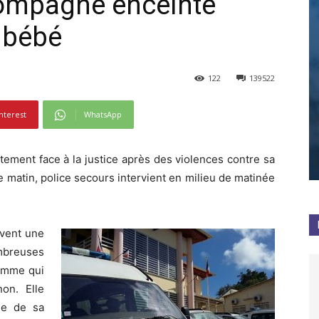
 compagne enceinte
e bébé
122
139522
nterest
WhatsApp
ement face à la justice après des violences contre sa
matin, police secours intervient en milieu de matinée
uvent une
mbreuses
femme qui
on. Elle
me de sa