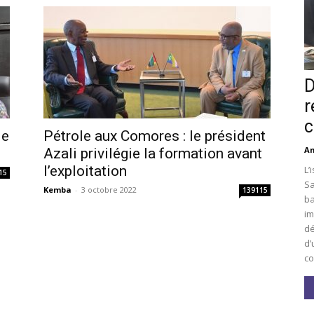
D
r
c
le
Pétrole aux Comores : le président
An
Azali privilégie la formation avant
l’exploitation
L’
15
Sa
Kemba
-
3 octobre 2022
139115
ba
im
dé
d’
co