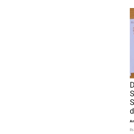
D
S
S
d
An
Il