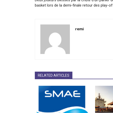
Deux joueurs blessés par la chute d’un panier d
basket lors de la demi-finale retour des play-of
remi
RELATED ARTICLES