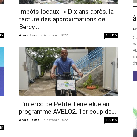
T
Impôts locaux : « Dix ans après, la
à
facture des approximations de
Bercy...
Le
Anne Perzo
-
4 octobre 2022
15
139115
Qu
pa
Ab
ca
d'
L’interco de Petite Terre élue au
i
programme AVELO2, 1er coup de...
Anne Perzo
-
4 octobre 2022
139115
15