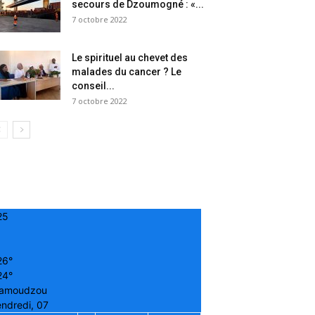
secours de Dzoumogné : «...
7 octobre 2022
Le spirituel au chevet des
malades du cancer ? Le
conseil...
7 octobre 2022
25
26°
24°
amoudzou
ndredi, 07