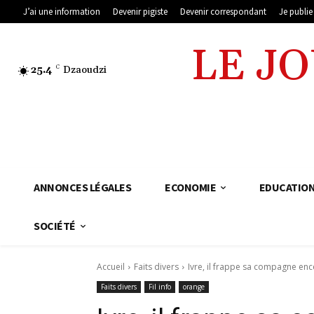
J’ai une information
Devenir pigiste
Devenir correspondant
Je publi
LE J
25.4
C
Dzaoudzi
ANNONCES LÉGALES
ECONOMIE
EDUCATIO
SOCIÉTÉ
Accueil
Faits divers
Ivre, il frappe sa compagne ence
Faits divers
Fil info
orange