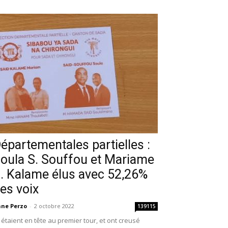
épartementales partielles :
oula S. Souffou et Mariame
. Kalame élus avec 52,26%
es voix
ne Perzo
-
2 octobre 2022
139115
s étaient en tête au premier tour, et ont creusé