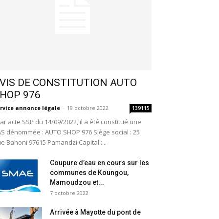
VIS DE CONSTITUTION AUTO
HOP 976
rvice annonce légale
-
19 octobre 2022
139115
r acte SSP du 14/09/2022, il a été constitué une
S dénommée : AUTO SHOP 976 Siège social : 25
e Bahoni 97615 Pamandzi Capital :...
Coupure d’eau en cours sur les
communes de Koungou,
Mamoudzou et...
7 octobre 2022
Arrivée à Mayotte du pont de