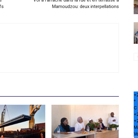
e
Vol à l’arraché dans la rue et en terrasse à
fs
Mamoudzou: deux interpellations
+
°
C
+
+
M
Ve