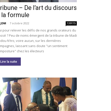
ribune – De l’art du discours
 la formule
 JDM
-
7 octobre 2022
139115
i pour relever les défis de nos grands orateurs du
ssé ? Peu de noms émergent de la tribune de Madi
dou N'tro, voire aucun, sur les dernières
mpagnes, laissant sans doute "un sentiment
imposture" chez les électeurs
Lire la suite