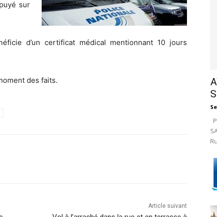
puyé sur
icie d’un certificat médical mentionnant 10 jours
moment des faits.
A
S
Se
Pa
SA
Ru
Article suivant