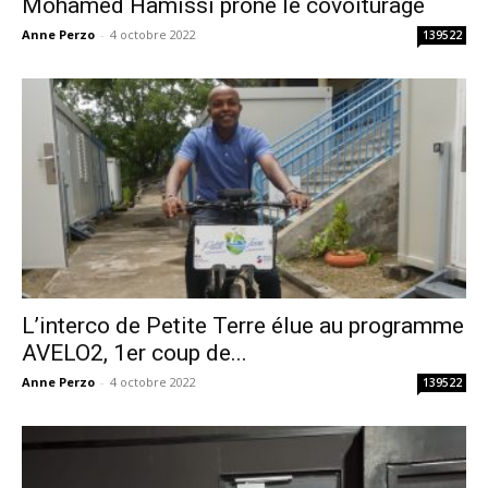
Mohamed Hamissi prône le covoiturage
Anne Perzo
-
4 octobre 2022
139522
L’interco de Petite Terre élue au programme
AVELO2, 1er coup de...
Anne Perzo
-
4 octobre 2022
139522