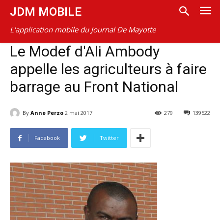
JDM MOBILE
L'application mobile du Journal De Mayotte
Le Modef d'Ali Ambody
appelle les agriculteurs à faire
barrage au Front National
By
Anne Perzo
2 mai 2017
279
139522
Facebook
Twitter