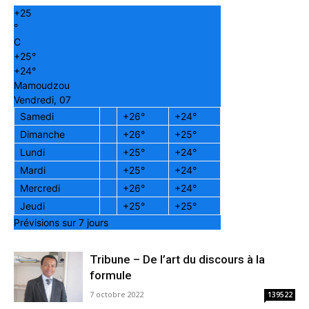
+
25
°
C
+
25°
+
24°
Mamoudzou
Vendredi, 07
Samedi
+
26°
+
24°
Dimanche
+
26°
+
25°
Lundi
+
25°
+
24°
Mardi
+
25°
+
24°
Mercredi
+
26°
+
24°
Jeudi
+
25°
+
25°
Prévisions sur 7 jours
Tribune – De l’art du discours à la
formule
7 octobre 2022
139522