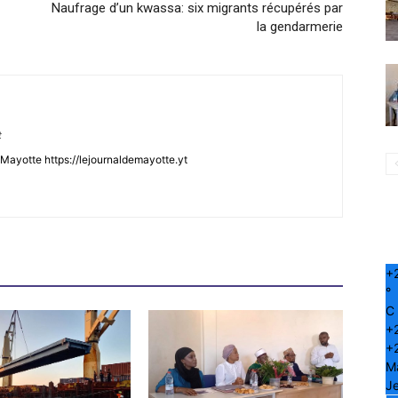
Naufrage d’un kwassa: six migrants récupérés par
la gendarmerie
t
Mayotte https://lejournaldemayotte.yt
+
°
C
+
+
M
Je