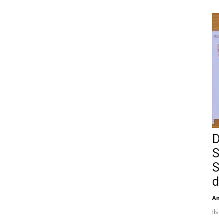
D
S
S
d
An
Il