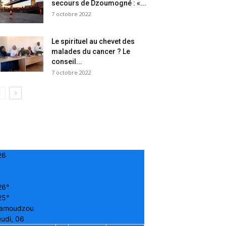
secours de Dzoumogné : «...
7 octobre 2022
Le spirituel au chevet des
malades du cancer ? Le
conseil...
7 octobre 2022
26
26°
25°
amoudzou
udi, 06