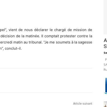
ppel”, vient de nous déclarer le chargé de mission de
écision de la matinée. Il comptait protester contre la
A
rcredi matin au tribunal. “Je me soumets à la sagesse
S
”, conclut-il.
Se
Pa
SA
Ru
Article suivant