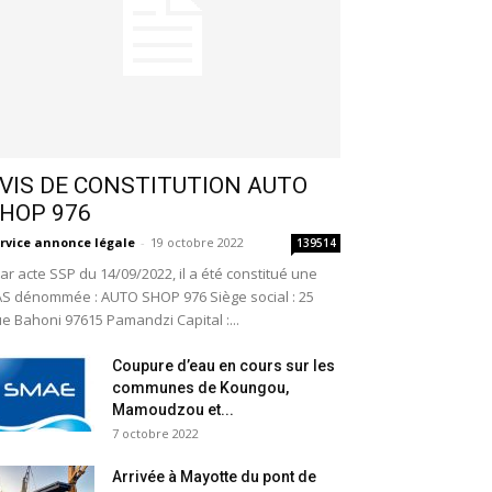
VIS DE CONSTITUTION AUTO
HOP 976
rvice annonce légale
-
19 octobre 2022
139514
r acte SSP du 14/09/2022, il a été constitué une
S dénommée : AUTO SHOP 976 Siège social : 25
e Bahoni 97615 Pamandzi Capital :...
Coupure d’eau en cours sur les
communes de Koungou,
Mamoudzou et...
7 octobre 2022
Arrivée à Mayotte du pont de