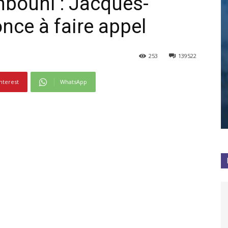
bouni : Jacques-
nce à faire appel
253
139522
nterest
WhatsApp