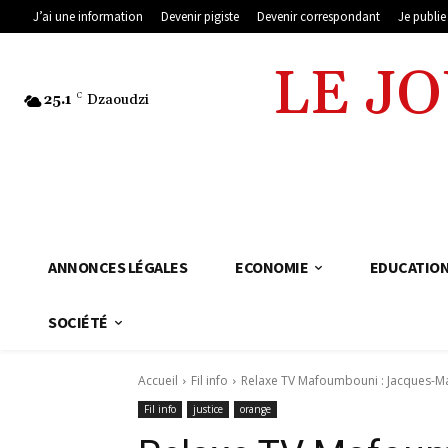
J’ai une information
Devenir pigiste
Devenir correspondant
Je publi
LE J
25.1
C
Dzaoudzi
ANNONCES LÉGALES
ECONOMIE
EDUCATIO
SOCIÉTÉ
Accueil
Fil info
Relaxe TV Mafoumbouni : Jacques-Mar
Fil info
justice
orange