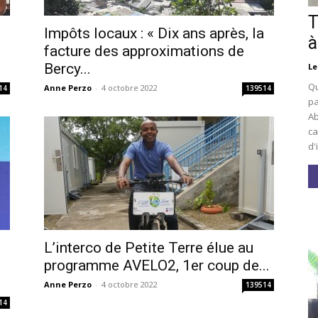
T
Impôts locaux : « Dix ans après, la
à
facture des approximations de
Bercy...
Le
Qu
Anne Perzo
-
4 octobre 2022
14
139514
pa
Ab
ca
d'
L’interco de Petite Terre élue au
i
programme AVELO2, 1er coup de...
Anne Perzo
-
4 octobre 2022
139514
14