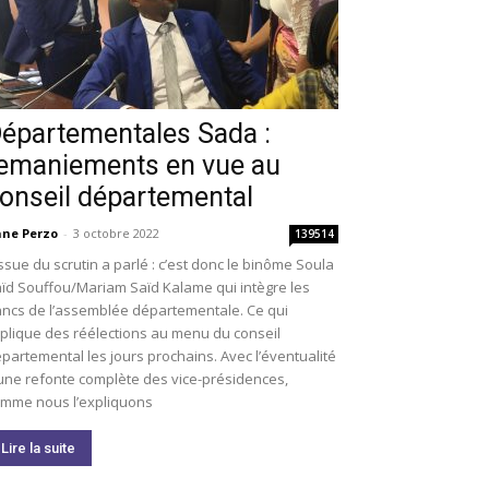
épartementales Sada :
emaniements en vue au
onseil départemental
ne Perzo
-
3 octobre 2022
139514
issue du scrutin a parlé : c’est donc le binôme Soula
ïd Souffou/Mariam Saïd Kalame qui intègre les
ncs de l’assemblée départementale. Ce qui
plique des réélections au menu du conseil
partemental les jours prochains. Avec l’éventualité
une refonte complète des vice-présidences,
mme nous l’expliquons
Lire la suite