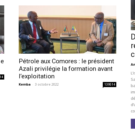
D
r
c
le
Pétrole aux Comores : le président
An
Azali privilégie la formation avant
L’
l’exploitation
14
Sa
Kemba
-
3 octobre 2022
139514
ba
im
dé
d’
co