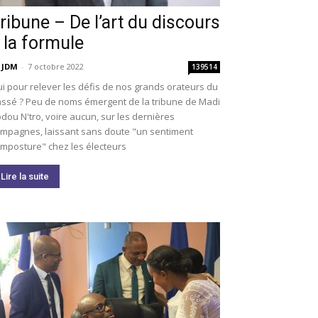
ribune – De l’art du discours
 la formule
 JDM
-
7 octobre 2022
139514
i pour relever les défis de nos grands orateurs du
ssé ? Peu de noms émergent de la tribune de Madi
dou N'tro, voire aucun, sur les dernières
mpagnes, laissant sans doute "un sentiment
imposture" chez les électeurs
Lire la suite