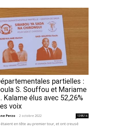
épartementales partielles :
oula S. Souffou et Mariame
. Kalame élus avec 52,26%
es voix
ne Perzo
-
2 octobre 2022
139514
s étaient en tête au premier tour, et ont creusé