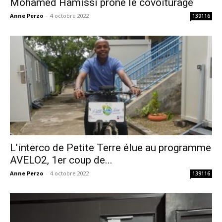
Mohamed Hamissi prône le covoiturage
Anne Perzo
-
4 octobre 2022
139116
L’interco de Petite Terre élue au programme
AVELO2, 1er coup de...
Anne Perzo
-
4 octobre 2022
139116