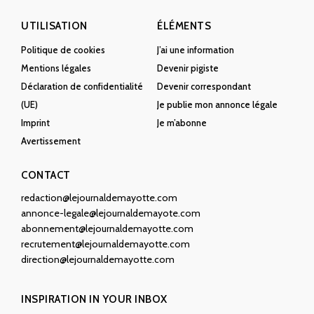
UTILISATION
ÉLÉMENTS
Politique de cookies
J’ai une information
Mentions légales
Devenir pigiste
Déclaration de confidentialité
Devenir correspondant
(UE)
Je publie mon annonce légale
Imprint
Je m’abonne
Avertissement
CONTACT
redaction@lejournaldemayotte.com
annonce-legale@lejournaldemayote.com
abonnement@lejournaldemayotte.com
recrutement@lejournaldemayotte.com
direction@lejournaldemayotte.com
INSPIRATION IN YOUR INBOX