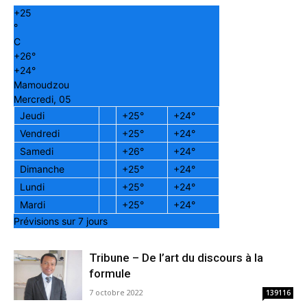
+
25
°
C
+
26°
+
24°
Mamoudzou
Mercredi, 05
Jeudi
+
25°
+
24°
Vendredi
+
25°
+
24°
Samedi
+
26°
+
24°
Dimanche
+
25°
+
24°
Lundi
+
25°
+
24°
Mardi
+
25°
+
24°
Prévisions sur 7 jours
Tribune – De l’art du discours à la
formule
7 octobre 2022
139116