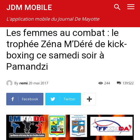
JDM MOBILE
L'application mobile du Journal De Mayotte
Les femmes au combat : le
trophée Zéna M’Déré de kick-
boxing ce samedi soir à
Pamandzi
By
remi
20 mai 2017
244
139522
Facebook
Twitter