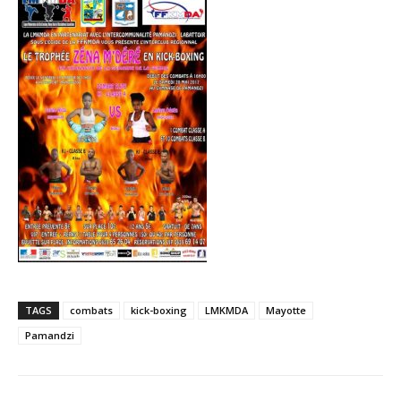
TAGS
combats
kick-boxing
LMKMDA
Mayotte
Pamandzi