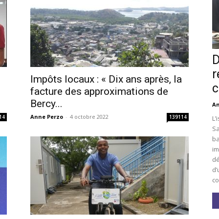
D
r
Impôts locaux : « Dix ans après, la
c
facture des approximations de
Bercy...
An
Anne Perzo
-
4 octobre 2022
14
139114
L’
Sa
ba
im
dé
d’
co