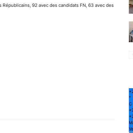
 Républicains, 92 avec des candidats FN, 63 avec des
+
°
C
+
+
M
Ve