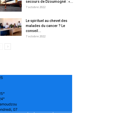
secours de Dzoumogné : «...
7 octobre 2022
Le spirituel au chevet des
malades du cancer ? Le
conseil...
7 octobre 2022
25
25°
24°
amoudzou
ndredi, 07