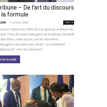
ribune – De l’art du discours
 la formule
 JDM
-
7 octobre 2022
139114
i pour relever les défis de nos grands orateurs du
ssé ? Peu de noms émergent de la tribune de Madi
dou N'tro, voire aucun, sur les dernières
mpagnes, laissant sans doute "un sentiment
imposture" chez les électeurs
Lire la suite