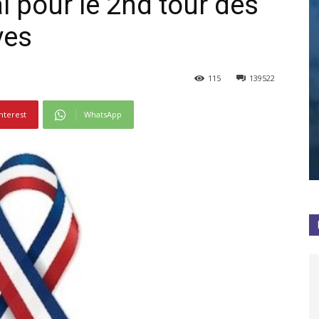
l pour le 2nd tour des
ves
115
139522
nterest
WhatsApp