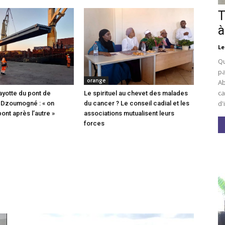
T
à
Le
Qu
pa
orange
Ab
ca
ayotte du pont de
Le spirituel au chevet des malades
d'
 Dzoumogné : « on
du cancer ? Le conseil cadial et les
pont après l’autre »
associations mutualisent leurs
forces