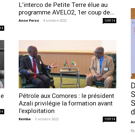
L’interco de Petite Terre élue au
i
programme AVELO2, 1er coup de...
Anne Perzo
-
4 octobre 2022
139114
14
D
S
le
Pétrole aux Comores : le président
S
Azali privilégie la formation avant
l’exploitation
d
14
Kemba
-
3 octobre 2022
139114
An
Il