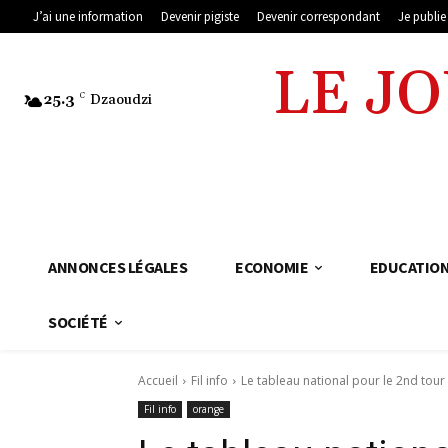
J’ai une information
Devenir pigiste
Devenir correspondant
Je publi
LE J
25.3
C
Dzaoudzi
ANNONCES LÉGALES
ECONOMIE
EDUCATIO
SOCIÉTÉ
Accueil
Fil info
Le tableau national pour le 2nd tour 
Fil info
orange