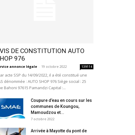
VIS DE CONSTITUTION AUTO
HOP 976
rvice annonce légale
-
19 octobre 2022
139114
r acte SSP du 14/09/2022, il a été constitué une
S dénommée : AUTO SHOP 976 Siège social : 25
e Bahoni 97615 Pamandzi Capital :...
Coupure d’eau en cours sur les
communes de Koungou,
Mamoudzou et...
7 octobre 2022
Arrivée à Mayotte du pont de