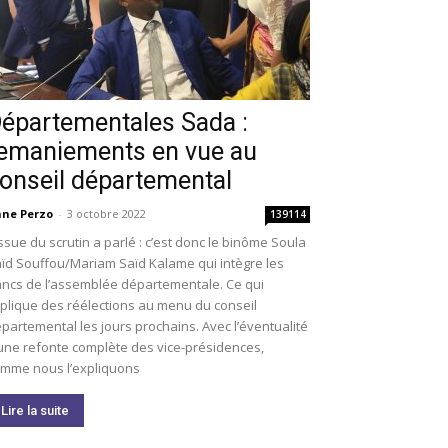
épartementales Sada :
emaniements en vue au
onseil départemental
ne Perzo
-
3 octobre 2022
139114
issue du scrutin a parlé : c’est donc le binôme Soula
ïd Souffou/Mariam Saïd Kalame qui intègre les
ncs de l’assemblée départementale. Ce qui
plique des réélections au menu du conseil
partemental les jours prochains. Avec l’éventualité
une refonte complète des vice-présidences,
mme nous l’expliquons
Lire la suite