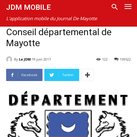
JDM MOBILE
L'application mobile du Journal De Mayotte
Conseil départemental de
Mayotte
By
Le JDM
19 juin 2017
122
139522
Facebook
Twitter