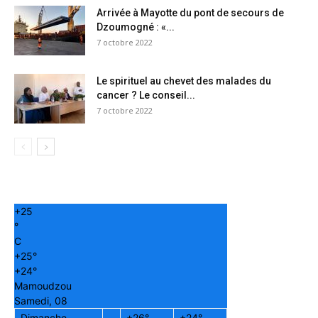
Arrivée à Mayotte du pont de secours de
Dzoumogné : «...
7 octobre 2022
Le spirituel au chevet des malades du
cancer ? Le conseil...
7 octobre 2022
+
25
°
C
+
25°
+
24°
Mamoudzou
Samedi, 08
Dimanche
+
26°
+
24°